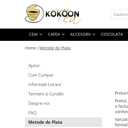
Ceai
Cafea
Accesorii
Domeniul HO.RE.CA
Ceai Alb
Boabe
Accesorii Matcha
Sirop Cocktail
CEAI
CAFEA
ACCESORII
CIOCOLATA
Ceai la plic
Capsule Guzzini
Accesorii preparare cafea
Home /
Metode de Plata
Ceai Mate
Lapte vegetal
Accesorii preparare ceai
Ceai Negru
Măcinată
Accesorii preparare matcha
Ajutor
Ceai Oolong
Siropuri Cafea
Doze păstrare ceai
Cum Cumpar
Ceai Organic
Infuzoare
Ceai Verde
Sticlă și Porțelan
Informatii Livrare
Flori de ceai
Preturi
Termeni si Conditii
Pretul
Infuzii Fructe
Despre noi
o factu
Infuzii Plante
conform
FAQ
Matcha
Vanzat
Metode de Plata
format