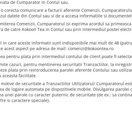
nata de Cumparator in Contul sau.
o corecta comunicare a facturii aferente Comenzii, Cumparatorului ii
azul datele din Contul sau si de a accesa informatiile si documentel
rimiterea Comenzii, Cumparatorul isi exprima acordul sa primeasca 
ra de catre Kokoon Tea in Contul sau prin intermediul postei electr
ul in care aceste informatii sunt indisponibile mai mult de 48 (patr
ze acest aspect pe adresa de mail: comenzi@kokoontea.ro.
ea pentru plata prin intermediul contului de client poate fi selecta
ite cazuri, pentru mentinerea securitatii Tranzactiilor, la inregist
zeze plata prin reintroducerea parolei aferente Contului sau utiliza
 aceasta facilitate.
 motive de securitate a Tranzactiilor Utilizatorul/ Cumparatorul est
ea de logare automata pe dispozitivele mobile. Divulgarea parolei
ea unei parole cu caracter puternic de securitate (de ex.: sa contina
ifre si caractere speciale).