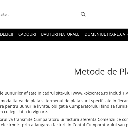
DELICII
CADOURI
BAUTURI NATURALE
DOMENIUL HO.RE.CA
Metode de Pl
le Bunurilor afisate in cadrul site-ului www.kokoontea.ro includ T.V.
, modalitatea de plata si termenul de plata sunt specificate in fi
ra pentru Bunurile livrate, obligatia Cumparatorului fiind sa furniz
 cu legislatia in vigoare.
orul va transmite Cumparatorului factura aferenta Comenzii ce con
 electronic, prin adaugarea facturii in Contul Cumparatorului sau p