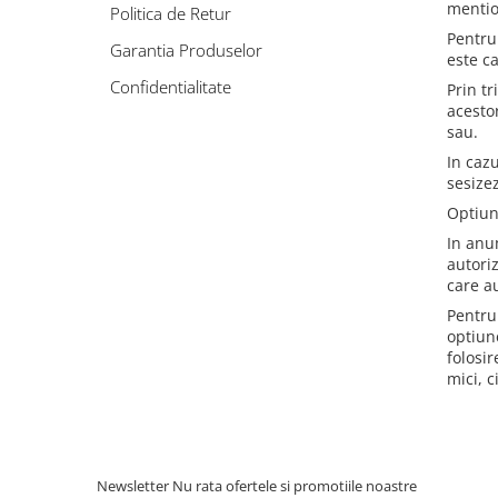
Rooibos
mentio
Politica de Retur
Sirop de ceai
Pentru 
Garantia Produselor
este c
Confidentialitate
Prin t
acesto
sau.
In caz
sesize
Optiun
In anum
autori
care au
Pentru
optiun
folosir
mici, c
Newsletter
Nu rata ofertele si promotiile noastre