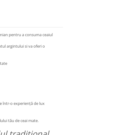
ntinian pentru a consuma ceaiul
l argintului si va oferi o
itate
 într-o experiență de lux
ului tău de ceai mate.
ul traditional