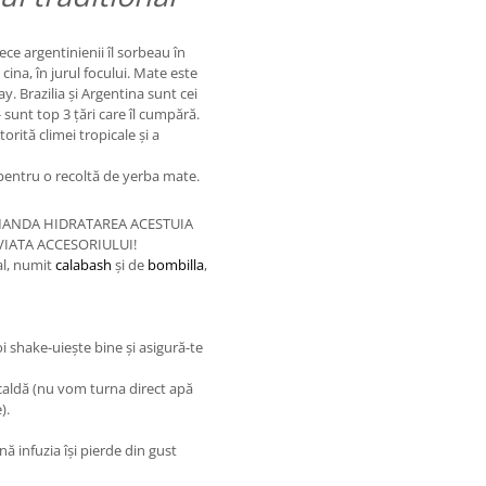
e argentinienii îl sorbeau în
 cina, în jurul focului. Mate este
ay. Brazilia și Argentina sunt cei
 sunt top 3 țări care îl cumpără.
orită climei tropicale și a
pentru o recoltă de yerba mate.
OMANDA HIDRATAREA ACESTUIA
IATA ACCESORIULUI!
al, numit
calabash
și de
bombilla
,
 shake-uiește bine și asigură-te
aldă (nu vom turna direct apă
).
ă infuzia își pierde din gust