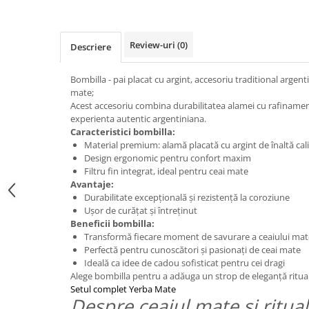
Review-uri
(0)
Descriere
Bombilla - pai placat cu argint, accesoriu traditional arge
mate;
Acest accesoriu combina durabilitatea alamei cu rafinamentu
experienta autentic argentiniana.
Caracteristici bombilla:
Material premium: alamă placată cu argint de înaltă cal
Design ergonomic pentru confort maxim
Filtru fin integrat, ideal pentru ceai mate
Avantaje:
Durabilitate excepțională și rezistență la coroziune
Ușor de curățat și întreținut
Beneficii bombilla:
Transformă fiecare moment de savurare a ceaiului mate
Perfectă pentru cunoscători și pasionați de ceai mate
Ideală ca idee de cadou sofisticat pentru cei dragi
Alege bombilla pentru a adăuga un strop de eleganță ritual
Setul complet Yerba Mate
Despre ceaiul mate si ritual