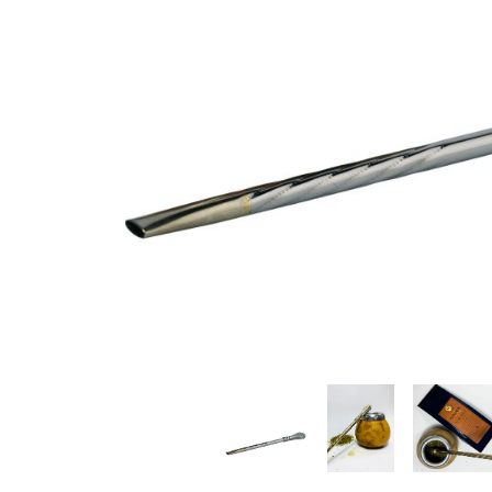
Rooibos
Sirop de ceai