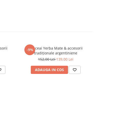
sorii
Set ceai Yerba Mate & accesorii
Calabash 
-9%
-6%
tradiționale argentiniene
152,00 Lei
139,00 Lei
ADAUGA IN COS
AD