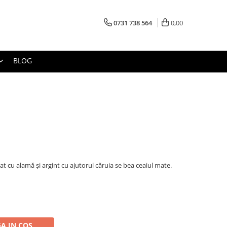
0731 738 564
0,00
BLOG
cat cu alamă şi argint cu ajutorul căruia se bea ceaiul mate.
A IN COS