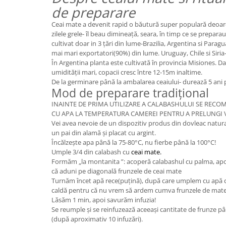
de preparare
Ceai mate a devenit rapid o băutură super populară deoarec
zilele grele- îl beau dimineață, seara, în timp ce se preparau
cultivat doar in 3 țări din lume-Brazilia, Argentina si Paragu
mai mari exportatori(90%) din lume. Uruguay, Chile si Siria-
În Argentina planta este cultivată în provincia Misiones. Dat
umidității mari, copacii cresc între 12-15m inaltime.
De la germinare până la ambalarea ceaiului- durează 5 ani 
Mod de preparare tradițional
INAINTE DE PRIMA UTILIZARE A CALABASHULUI SE REC
CU APA LA TEMPERATURA CAMEREI PENTRU A PRELUNGI V
Vei avea nevoie de un dispozitiv produs din dovleac natur
un pai din alamă și placat cu argint.
Încălzește apa până la 75-80°C, nu fierbe până la 100°C!
Umple 3/4 din calabash cu
ceai mate.
Formăm „la montanita ”: acoperă calabashul cu palma, apoi
că aduni pe diagonală frunzele de ceai mate
Turnăm încet apă rece(puțină), după care umplem cu apă c
caldă pentru că nu vrem să ardem cumva frunzele de mate
Lăsăm 1 min, apoi savurăm infuzia!
Se reumple și se reinfuzează aceeași cantitate de frunze pân
(după aproximativ 10 infuzări).