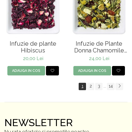
Infuzie de plante
Infuzie de Plante
Hibiscus
Donna Chamomile
Organic
20,00 Lei
24,00 Lei
ADAUGA IN COS
ADAUGA IN COS
1
2
3
14
...
NEWSLETTER
Nu rata ofertele si promotiile noastre