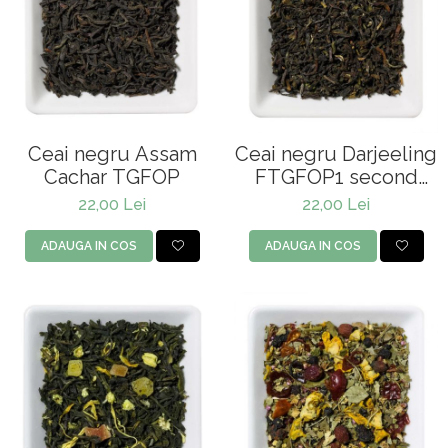
Ceai negru Assam
Ceai negru Darjeeling
Cachar TGFOP
FTGFOP1 second
flush blend
22,00 Lei
22,00 Lei
ADAUGA IN COS
ADAUGA IN COS