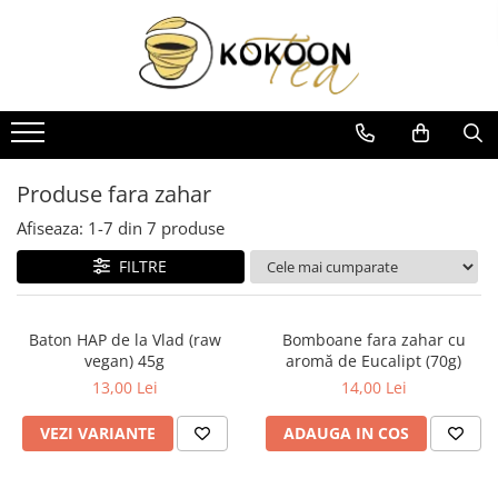
Ceai
Cafea
Accesorii
Domeniul HO.RE.CA
Ceai Alb
Boabe
Accesorii Matcha
Sirop Cocktail
Ceai la plic
Capsule Guzzini
Accesorii preparare cafea
Ceai Mate
Lapte vegetal
Accesorii preparare ceai
Produse fara zahar
Ceai Negru
Măcinată
Accesorii preparare matcha
Afiseaza:
1-
7
din
7
produse
Ceai Oolong
Siropuri Cafea
Doze păstrare ceai
FILTRE
Ceai Organic
Infuzoare
Ceai Verde
Sticlă și Porțelan
Baton HAP de la Vlad (raw
Bomboane fara zahar cu
Flori de ceai
vegan) 45g
aromă de Eucalipt (70g)
13,00 Lei
14,00 Lei
Infuzii Fructe
Infuzii Plante
VEZI VARIANTE
ADAUGA IN COS
Matcha