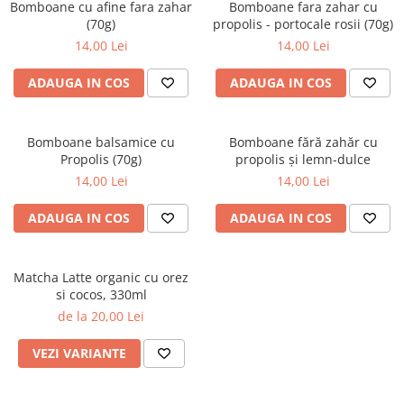
Rooibos
Bomboane cu afine fara zahar
Bomboane fara zahar cu
(70g)
propolis - portocale rosii (70g)
Sirop de ceai
14,00 Lei
14,00 Lei
ADAUGA IN COS
ADAUGA IN COS
Bomboane balsamice cu
Bomboane fără zahăr cu
Propolis (70g)
propolis și lemn-dulce
14,00 Lei
14,00 Lei
ADAUGA IN COS
ADAUGA IN COS
Matcha Latte organic cu orez
si cocos, 330ml
de la 20,00 Lei
VEZI VARIANTE