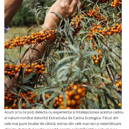
Acum și tu te poți delecta cu experiența și înțelepciunea acestui cadou
al naturii nordice datorită Extractului de Catina Ecologica. Făcut din
cele mai pure boabe de cătină, extras din cele mai reci și neiertătoare