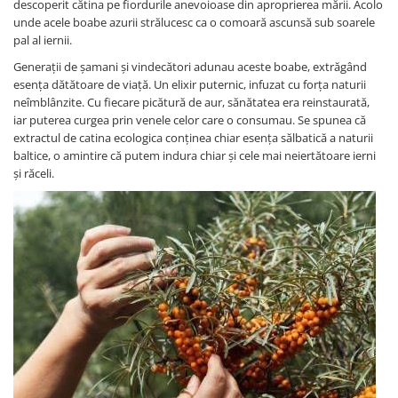
descoperit cătina pe fiordurile anevoioase din aproprierea mării. Acolo
unde acele boabe azurii strălucesc ca o comoară ascunsă sub soarele
pal al iernii.
Generații de șamani și vindecători adunau aceste boabe, extrăgând
esența dătătoare de viață. Un elixir puternic, infuzat cu forța naturii
neîmblânzite. Cu fiecare picătură de aur, sănătatea era reinstaurată,
iar puterea curgea prin venele celor care o consumau. Se spunea că
extractul de catina ecologica conținea chiar esența sălbatică a naturii
baltice, o amintire că putem indura chiar și cele mai neiertătoare ierni
și răceli.