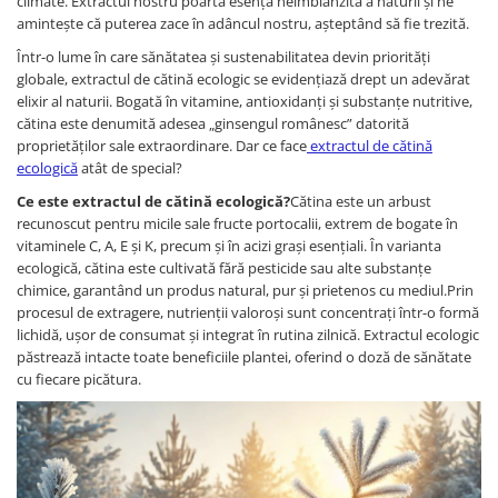
climate. Extractul nostru poartă esența neîmblânzită a naturii și ne
amintește că puterea zace în adâncul nostru, așteptând să fie trezită.
Într-o lume în care sănătatea și sustenabilitatea devin priorități
globale, extractul de cătină ecologic se evidențiază drept un adevărat
elixir al naturii. Bogată în vitamine, antioxidanți și substanțe nutritive,
cătina este denumită adesea „ginsengul românesc” datorită
proprietăților sale extraordinare. Dar ce face
extractul de cătină
ecologică
atât de special?
Ce este extractul de cătină ecologică?
Cătina este un arbust
recunoscut pentru micile sale fructe portocalii, extrem de bogate în
vitaminele C, A, E și K, precum și în acizi grași esențiali. În varianta
ecologică, cătina este cultivată fără pesticide sau alte substanțe
chimice, garantând un produs natural, pur și prietenos cu mediul.Prin
procesul de extragere, nutrienții valoroși sunt concentrați într-o formă
lichidă, ușor de consumat și integrat în rutina zilnică. Extractul ecologic
păstrează intacte toate beneficiile plantei, oferind o doză de sănătate
cu fiecare picătura.