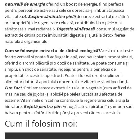
naturală de energie
oferind un boost de energie, fiind perfectă
pentru persoanele active sau cele ce doresc să-și îmbunătățească
vitalitatea.4.
Susține sănătatea pielii
deoarece extractul de cătină
are proprietăți de regenerare celulară, contribuind la o piele mai
sănătoasă și mai radiantă.5.
Digestie sănătoasă
, consumul regulat de
extract de cătină poate îmbunătăți digestia și ajută la detoxifierea
naturală a organismului.
Cum se folosește extractul de cătină ecologică?
Acest extract este
foarte versatil și poate fi adăugat în apă, ceai sau chiar și smoothie-uri,
oferind o aromă plăcută și o doză de sănătate. Se poate consuma și
simplu, un shot de sănătate, îndeajuns pentru a beneficia de
proprietățile acestui super fruct. Poate fi folosit drept supliment
alimentar datorită aportului concentrat de vitamine și antioxidanți.
Fun Fact:
Poți amesteca extractul cu uleiuri vegetale (cum ar fi cel de
măsline sau de jojoba) și aplică-l pe pielea uscată sau afectată de
eczeme. Vitaminele din cătină contribuie la regenerarea celulară și la
hidratare.
Rețetă pentru păr:
Adaugă câteva picături în șampon sau
balsam pentru a întări firul de păr și a preveni căderea acestuia.
Cum il folosim noi: