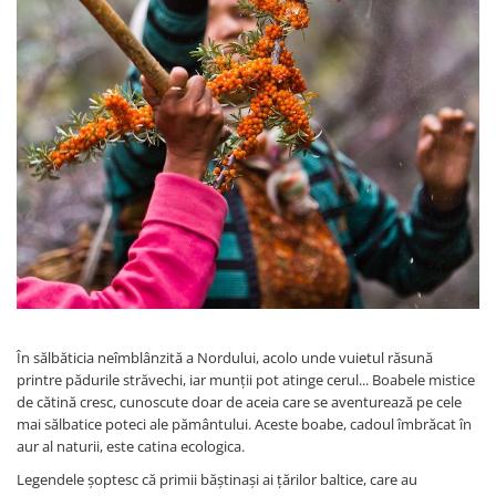
Rooibos
Sirop de ceai
În sălbăticia neîmblânzită a Nordului, acolo unde vuietul răsună
printre pădurile străvechi, iar munții pot atinge cerul... Boabele mistice
de cătină cresc, cunoscute doar de aceia care se aventurează pe cele
mai sălbatice poteci ale pământului. Aceste boabe, cadoul îmbrăcat în
aur al naturii, este catina ecologica.
Legendele șoptesc că primii băștinași ai țărilor baltice, care au