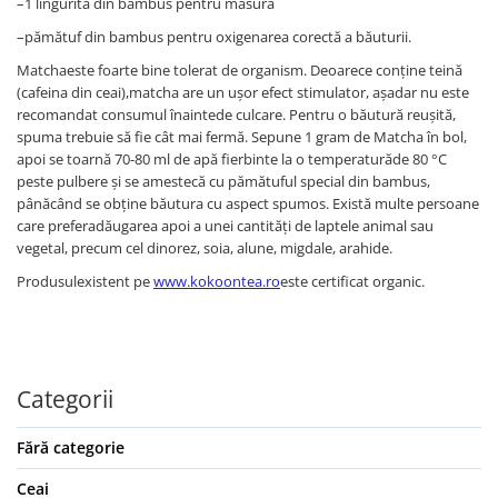
–1 lingurită din bambus pentru măsură
–pămătuf din bambus pentru oxigenarea corectă a băuturii.
Matchaeste foarte bine tolerat de organism. Deoarece conține teină
(cafeina din ceai),matcha are un ușor efect stimulator, așadar nu este
recomandat consumul înaintede culcare. Pentru o băutură reușită,
spuma trebuie să fie cât mai fermă. Sepune 1 gram de Matcha în bol,
apoi se toarnă 70-80 ml de apă fierbinte la o temperaturăde 80 °C
peste pulbere și se amestecă cu pămătuful special din bambus,
pânăcând se obține băutura cu aspect spumos. Există multe persoane
care preferadăugarea apoi a unei cantităţi de laptele animal sau
vegetal, precum cel dinorez, soia, alune, migdale, arahide.
Produsulexistent pe
www.kokoontea.ro
este certificat organic.
Categorii
Fără categorie
Ceai