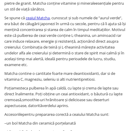
pietre de granit. Matcha conţine vitamine şi mineraleesenţiale pentru
un stil de viață sănătos.
Se spune că
ceaiul Matcha
, cunoscut și sub numele de ”aurul verde”,
era băut de călugării japonezi în urmă cu secole, pentru că îi ajuta să își
mențină concentrarea și starea de calm în timpul meditațiilor. Motivul
este că pulberea de ceai verde conține L-theanina, un aminoacid rar
care induce relaxare, energie și rezistență, acționând direct asupra
creierului. Combinația de teină și L-theanină mărește activitatea
undelor alfa ale creierului și determină o stare de spirit mai calmă și în
același timp mai alertă, ideală pentru perioadele de lucru, studiu,
examene etc.
Matcha contine o cantitate foarte mare deantioxidanti, dar si de
vitamina C, magneziu, seleniu si alti nutrientipretiosi.
Poțiamesteca pulberea în apă caldă, cu lapte şi crema de lapte sau
direct înalimente. Poţi obține un ceai antioxidant, o băutură cu lapte
cremoasă,smoothie-uri hrănitoare și delicioase sau deserturi
aspectuoase, datorităverdelui aprins.
Accesoriilepentru prepararea corectă a ceaiului Matcha sunt:
–un bol Matcha din ceramică porţelanată