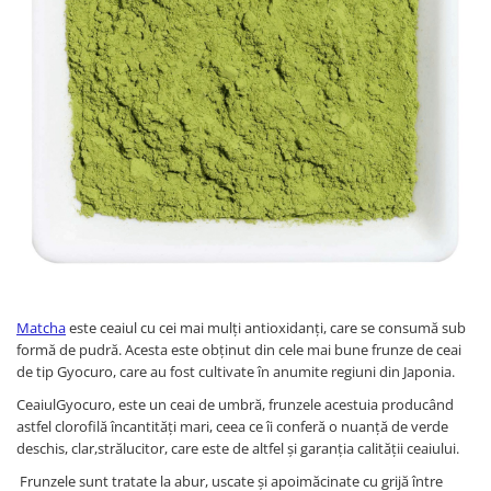
Rooibos
Sirop de ceai
Matcha
este ceaiul cu cei mai mulţi antioxidanţi, care se consumă sub
formă de pudră. Acesta este obținut din cele mai bune frunze de ceai
de tip Gyocuro, care au fost cultivate în anumite regiuni din Japonia.
CeaiulGyocuro, este un ceai de umbră, frunzele acestuia producând
astfel clorofilă încantități mari, ceea ce îi conferă o nuanță de verde
deschis, clar,strălucitor, care este de altfel și garanția calității ceaiului.
Frunzele sunt tratate la abur, uscate şi apoimăcinate cu grijă între