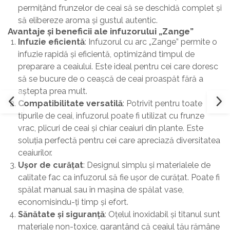
permițând frunzelor de ceai să se deschidă complet și
să elibereze aroma și gustul autentic.
Avantaje și beneficii ale infuzorului „Zange”
Infuzie eficientă
: Infuzorul cu arc „Zange” permite o
infuzie rapidă și eficientă, optimizând timpul de
preparare a ceaiului. Este ideal pentru cei care doresc
să se bucure de o ceașcă de ceai proaspăt fără a
aștepta prea mult.
Compatibilitate versatilă
: Potrivit pentru toate
tipurile de ceai, infuzorul poate fi utilizat cu frunze
vrac, plicuri de ceai și chiar ceaiuri din plante. Este
soluția perfectă pentru cei care apreciază diversitatea
ceaiurilor.
Ușor de curățat
: Designul simplu și materialele de
calitate fac ca infuzorul să fie ușor de curățat. Poate fi
spălat manual sau în mașina de spălat vase,
economisindu-ți timp și efort.
Sănătate și siguranță
: Oțelul inoxidabil și titanul sunt
materiale non-toxice, garantând că ceaiul tău rămâne