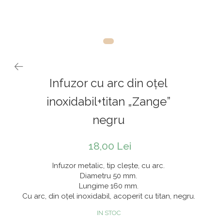
Rooibos
Sirop de ceai
Infuzor cu arc din oţel
inoxidabil+titan „Zange”
negru
18,00 Lei
Infuzor metalic, tip clește, cu arc.
Diametru 50 mm.
Lungime 160 mm.
Cu arc, din oțel inoxidabil, acoperit cu titan, negru.
IN STOC