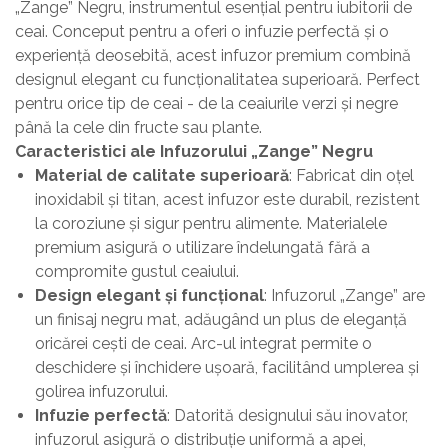
„Zange” Negru, instrumentul esențial pentru iubitorii de
ceai. Conceput pentru a oferi o infuzie perfectă și o
experiență deosebită, acest infuzor premium combină
designul elegant cu funcționalitatea superioară. Perfect
pentru orice tip de ceai - de la ceaiurile verzi și negre
până la cele din fructe sau plante.
Caracteristici ale Infuzorului „Zange” Negru
Material de calitate superioară
: Fabricat din oțel
inoxidabil și titan, acest infuzor este durabil, rezistent
la coroziune și sigur pentru alimente. Materialele
premium asigură o utilizare îndelungată fără a
compromite gustul ceaiului.
Design elegant și funcțional
: Infuzorul „Zange” are
un finisaj negru mat, adăugând un plus de eleganță
oricărei cești de ceai. Arc-ul integrat permite o
deschidere și închidere ușoară, facilitând umplerea și
golirea infuzorului.
Infuzie perfectă
: Datorită designului său inovator,
infuzorul asigură o distribuție uniformă a apei,