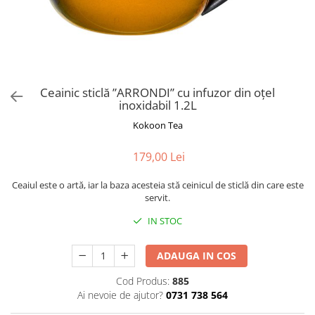
Rooibos
Sirop de ceai
Ceainic sticlă ”ARRONDI” cu infuzor din oțel
inoxidabil 1.2L
Kokoon Tea
179,00 Lei
Ceaiul este o artă, iar la baza acesteia stă ceinicul de sticlă din care este
servit.
IN STOC
ADAUGA IN COS
Cod Produs:
885
Ai nevoie de ajutor?
0731 738 564