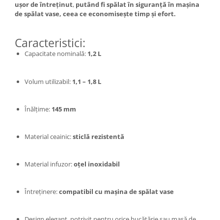
ușor de întreținut
,
putând fi spălat în siguranță în mașina
de spălat vase, ceea ce economisește timp și efort.
Caracteristici:
Capacitate nominală:
1,2 L
Volum utilizabil:
1,1 – 1,8 L
Înălțime:
145 mm
Material ceainic:
sticlă rezistentă
Material infuzor:
oțel inoxidabil
Întreținere:
compatibil cu mașina de spălat vase
Design elegant, potrivit pentru orice bucătărie sau masă de