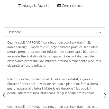
Adauga la Favorite
Cere informatii
Descriere
Ceainic sticlă ”ARRONDI” cu infuzor din oțel inoxidabil 1.2L
îmbină designul modern cu funcționalitatea practică, fiind ideal
pentru prepararea ceaiului, infuziilor de plante sau a băuturilor
aromate. Realizat din sticlă transparentă de calitate, permite
observarea procesului de infuzare, oferind o experiență plăcută și
elegantă la fiecare utilizare.
Infuzorul inclus, confecționat din
oțel inoxidabil
, asigură o
filtrare eficientă a frunzelor de ceai sau a plantelor, fără a altera
gustul natural al băuturii. Materialele durabile îl fac potrivit
pentru utilizare zilnică, atât acasă, cât și în spații profesionale.
Ceainic sticlă ”ARRONDI” cu infuzor din oțel inoxidabil 1.2L este