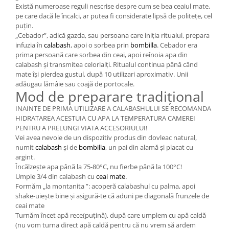
Există numeroase reguli nescrise despre cum se bea ceaiul mate,
pe care dacă le încalci, ar putea fi considerate lipsă de politețe, cel
puțin.
„Cebador”, adică gazda, sau persoana care iniția ritualul, prepara
infuzia în
calabash
, apoi o sorbea prin
bombilla
. Cebador era
prima persoană care sorbea din ceai, apoi reînoia apa din
calabash și transmitea celorlalți. Ritualul continua până când
mate își pierdea gustul, după 10 utilizari aproximativ. Unii
adăugau lămâie sau coajă de portocale.
Mod de preparare tradițional
INAINTE DE PRIMA UTILIZARE A CALABASHULUI SE RECOMANDA
HIDRATAREA ACESTUIA CU APA LA TEMPERATURA CAMEREI
PENTRU A PRELUNGI VIATA ACCESORIULUI!
Vei avea nevoie de un dispozitiv produs din dovleac natural,
numit
calabash
și de
bombilla
, un pai din alamă și placat cu
argint.
Încălzește apa până la 75-80°C, nu fierbe până la 100°C!
Umple 3/4 din calabash cu
ceai mate.
Formăm „la montanita ”: acoperă calabashul cu palma, apoi
shake-uiește bine și asigură-te că aduni pe diagonală frunzele de
ceai mate
Turnăm încet apă rece(puțină), după care umplem cu apă caldă
(nu vom turna direct apă caldă pentru că nu vrem să ardem