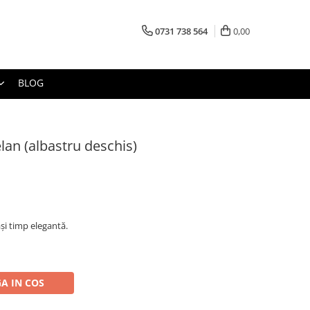
0731 738 564
0,00
BLOG
an (albastru deschis)
aşi timp elegantă.
A IN COS