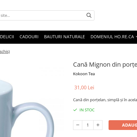
DELICII
CADOURI
BAUTURI NATURALE
DOMENIUL HO.RE.CA
schis)
Cană Mignon din porţel
Kokoon Tea
31,00 Lei
Cană din porţelan, simplă şi în acel
IN STOC
ADAUG