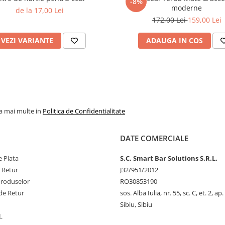
-8%
moderne
de la 17,00 Lei
172,00 Lei
159,00 Lei
VEZI VARIANTE
ADAUGA IN COS
la mai multe in
Politica de Confidentialitate
DATE COMERCIALE
 Plata
S.C. Smart Bar Solutions S.R.L.
e Retur
J32/951/2012
Produselor
RO30853190
de Retur
sos. Alba Iulia, nr. 55, sc. C, et. 2, ap.
Sibiu, Sibiu
L