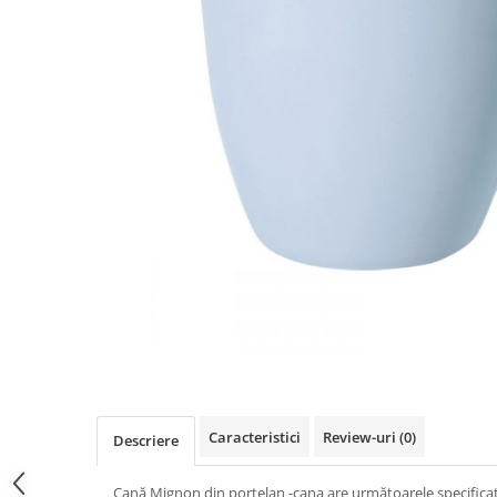
Rooibos
Sirop de ceai
Caracteristici
Review-uri
(0)
Descriere
Cană Mignon din porţelan -cana are următoarele specificaţi