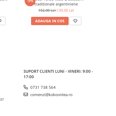
-9%
tradiționale argentiniene
152,00 Lei
139,00 Lei
ADAUGA IN COS
AD
SUPORT CLIENTI
LUNI - VINERI: 9:00 -
17:00
0731 738 564
comenzi@kokoontea.ro
 37