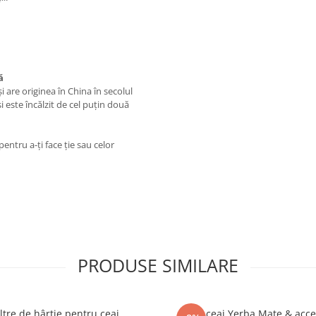
ă
i are originea în China în secolul
 și este încălzit de cel puțin două
pentru a-ţi face ţie sau celor
PRODUSE SIMILARE
iltre de hârtie pentru ceai
Set ceai Yerba Mate & acce