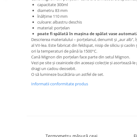
capacitate 300ml
diametru 83 mm
înălţime 110 mm
culoare: albastru deschis
material: porţelan
poate fi spălată în maşina de spălat vase automat
Descrierea materialului – porțelanul, denumit și „aur alb”, îș
al VII-lea. Este fabricat din feldspat, nisip de siliciu și caolin
ori la temperaturi de până la 1500°C.
Cană Mignon din porţelan face parte din setul Mignon.
Vezi pe site şi ceainicele din aceeaşi colecţie şi asortează-le 
dragi un cadou deosebit.
O să lumineze bucătăria un astfel de set.
Informatii conformitate produs
Termometru măsură ceai
F