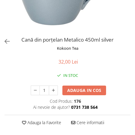
Rooibos
Sirop de ceai
Cană din porţelan Metalico 450ml silver
Kokoon Tea
32,00 Lei
IN STOC
ADAUGA IN COS
Cod Produs:
176
Ai nevoie de ajutor?
0731 738 564
Adauga la Favorite
Cere informatii