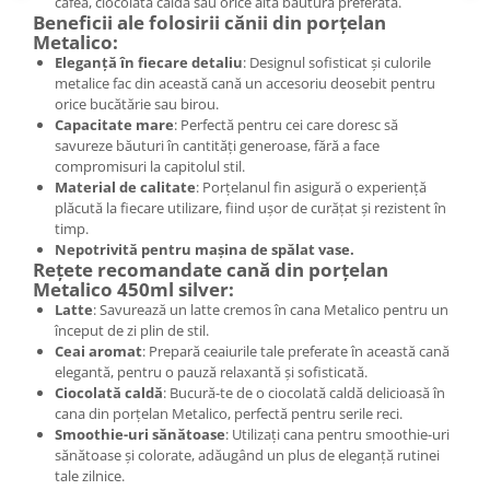
cafea, ciocolată caldă sau orice altă băutură preferată.
Beneficii ale folosirii cănii din porțelan
Metalico:
Eleganță în fiecare detaliu
: Designul sofisticat și culorile
metalice fac din această cană un accesoriu deosebit pentru
orice bucătărie sau birou.
Capacitate mare
: Perfectă pentru cei care doresc să
savureze băuturi în cantități generoase, fără a face
compromisuri la capitolul stil.
Material de calitate
: Porțelanul fin asigură o experiență
plăcută la fiecare utilizare, fiind ușor de curățat și rezistent în
timp.
Nepotrivită pentru mașina de spălat vase.
Rețete recomandate cană din porțelan
Metalico 450ml silver:
Latte
: Savurează un latte cremos în cana Metalico pentru un
început de zi plin de stil.
Ceai aromat
: Prepară ceaiurile tale preferate în această cană
elegantă, pentru o pauză relaxantă și sofisticată.
Ciocolată caldă
: Bucură-te de o ciocolată caldă delicioasă în
cana din porțelan Metalico, perfectă pentru serile reci.
Smoothie-uri sănătoase
: Utilizați cana pentru smoothie-uri
sănătoase și colorate, adăugând un plus de eleganță rutinei
tale zilnice.