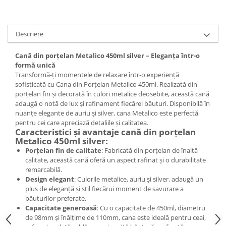
Descriere
Cană din porțelan Metalico 450ml silver – Eleganța într-o
formă unică
Transformă-ți momentele de relaxare într-o experiență
sofisticată cu Cana din Porțelan Metalico 450ml. Realizată din
porțelan fin și decorată în culori metalice deosebite, această cană
adaugă o notă de lux și rafinament fiecărei băuturi. Disponibilă în
nuanțe elegante de auriu și silver, cana Metalico este perfectă
pentru cei care apreciază detaliile și calitatea.
Caracteristici și avantaje cană din porțelan
Metalico 450ml silver:
Porțelan fin de calitate
: Fabricată din porțelan de înaltă
calitate, această cană oferă un aspect rafinat și o durabilitate
remarcabilă.
Design elegant
: Culorile metalice, auriu și silver, adaugă un
plus de eleganță și stil fiecărui moment de savurare a
băuturilor preferate.
Capacitate generoasă
: Cu o capacitate de 450ml, diametru
de 98mm și înălțime de 110mm, cana este ideală pentru ceai,