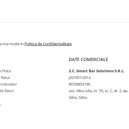
la mai multe in
Politica de Confidentialitate
DATE COMERCIALE
 Plata
S.C. Smart Bar Solutions S.R.L.
e Retur
J32/951/2012
Produselor
RO30853190
de Retur
sos. Alba Iulia, nr. 55, sc. C, et. 2, ap.
Sibiu, Sibiu
L