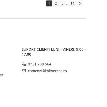
1
2
3
14
...
SUPORT CLIENTI
LUNI - VINERI: 9:00 -
17:00
0731 738 564
comenzi@kokoontea.ro
 37