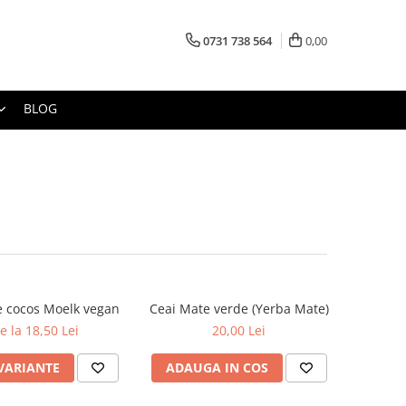
0731 738 564
0,00
BLOG
e cocos Moelk vegan
Ceai Mate verde (Yerba Mate)
e la 18,50 Lei
20,00 Lei
 VARIANTE
ADAUGA IN COS