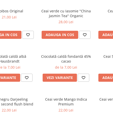
oibos Original
Ceai verde cu Iasomie "China
Cea
Jasmin Tea" Organic
21,00 Lei
28,00 Lei
A IN COS
ADAUGA IN COS
ADAU
olată caldă albă
Ciocolată caldă fondantă 45%
Ceai 
Hausbrandt
cacao
e la 7,00 Lei
de la 7,00 Lei
VARIANTE
VEZI VARIANTE
ADAU
negru Darjeeling
Ceai verde Mango Indica
Ceai ve
second flush blend
Premium
22,00 Lei
22,00 Lei