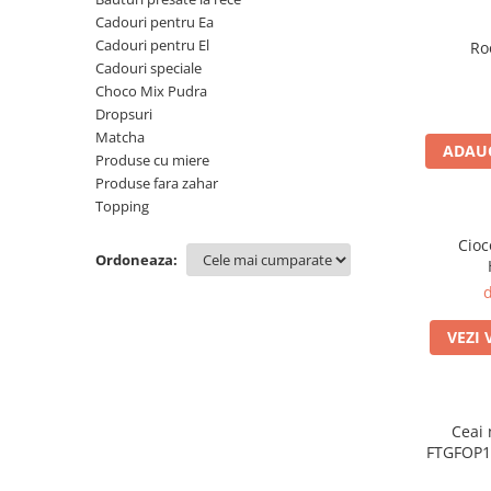
Rooibos
Cadouri pentru Ea
Sirop de ceai
Cadouri pentru El
Ro
Cadouri speciale
Choco Mix Pudra
Dropsuri
Matcha
ADAUG
Produse cu miere
Produse fara zahar
Topping
Cioc
Ordoneaza:
d
VEZI 
Ceai 
FTGFOP1 