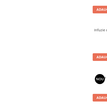
ADAUG
Infuzie 
ADAUG
Lapte 
NOU
ADAUG