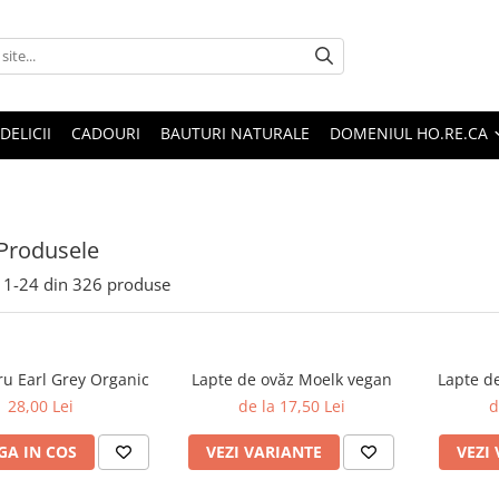
DELICII
CADOURI
BAUTURI NATURALE
DOMENIUL HO.RE.CA
Produsele
1-
24
din
326
produse
ru Earl Grey Organic
Lapte de ovăz Moelk vegan
Lapte d
28,00 Lei
de la 17,50 Lei
d
A IN COS
VEZI VARIANTE
VEZI