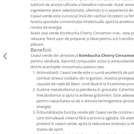
iubitorii de arome rafinate și beneficii naturale. Acest am
ingrediente atent selecționate, oferindu-ți o experiență de n
Ceaiul verde este cunoscut încă din vechiul Occident ca fi
Acesta sporește concentrația intelectuală, ajută la ameliora
nivelul de energie.
Acest ceai verde Kombucha Cherry Cinnamon vrac, este p
relaxare, fiind ușor de preparat și ideal pentru a-ți transfor
plăcerii.
Beneficii:
Ceaiul verde din amestecul
Kombucha Cherry Cinnamo
pentru sănătate, datorită compușilor activi și antioxidanțilo
dintre avantajele consumului acestui ceai:
Antioxidanți: Ceaiul verde este o sursă excelentă de pol
combat stresul oxidativ din organism. Aceștia protejea
cauzate de radicalii liberi, contribuind la încetinirea pr
Susține metabolismul și pierderea în greutate: Catechin
metabolismul și ajuta la arderea grăsimilor. Este adesea 
pentru capacitatea sa de a stimula termogeneza (proces
energie).
Îmbunătățește funcția cerebrală: Ceaiul verde conține 
care stimulează creierul fără a provoca agitație. De as
prezent în ceaiul verde, ajută la reducerea stresului și
starea de spirit.