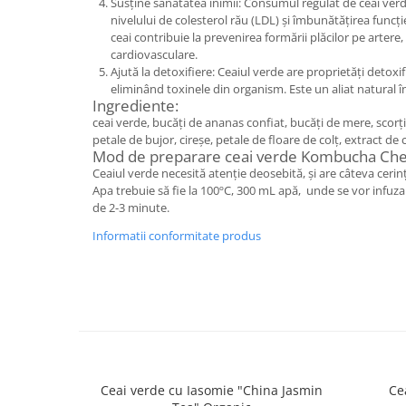
Susține sănătatea inimii: Consumul regulat de ceai verd
nivelului de colesterol rău (LDL) și îmbunătățirea funcți
ceai contribuie la prevenirea formării plăcilor pe artere,
cardiovasculare.
Ajută la detoxifiere: Ceaiul verde are proprietăți detoxifi
eliminând toxinele din organism. Este un aliat natural î
Ingrediente:
ceai verde, bucăți de ananas confiat, bucăți de mere, scorț
petale de bujor, cireșe, petale de floare de colț, extract d
Mod de preparare ceai verde Kombucha Ch
Ceaiul verde necesită atenție deosebită, și are câteva ceri
Apa trebuie să fie la 100ºC, 300 mL apă, unde se vor infuza 
de 2-3 minute.
Informatii conformitate produs
Ceai verde cu Iasomie "China Jasmin
Ce