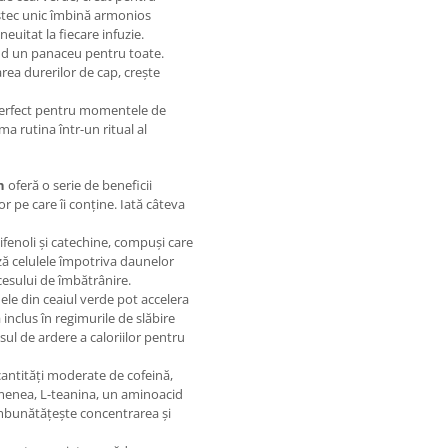
estec unic îmbină armonios
euitat la fiecare infuzie.
ind un panaceu pentru toate.
rea durerilor de cap, crește
erfect pentru momentele de
ma rutina într-un ritual al
n
oferă o serie de beneficii
r pe care îi conține. Iată câteva
ifenoli și catechine, compuși care
ză celulele împotriva daunelor
ocesului de îmbătrânire.
ele din ceaiul verde pot accelera
inclus în regimurile de slăbire
ul de ardere a caloriilor pentru
cantități moderate de cofeină,
emenea, L-teanina, un aminoacid
 îmbunătățește concentrarea și