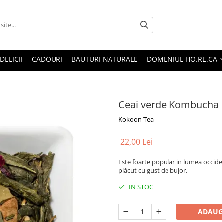
DELICII
CADOURI
BAUTURI NATURALE
DOMENIUL HO.RE.CA
Ceai verde Kombucha
Kokoon Tea
22,00 Lei
Este foarte popular in lumea occide
plăcut cu gust de bujor.
IN STOC
ADAUG