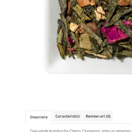
Rooibos
Sirop de ceai
Caracteristici
Review-uri
(0)
Descriere
Ceai verde Kombucha Cherry Cinnamon este un amestec de