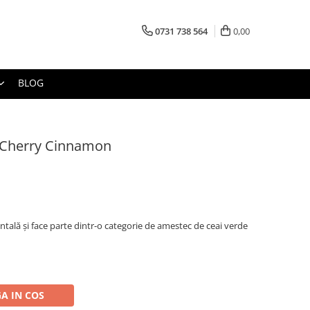
0731 738 564
0,00
BLOG
 Cherry Cinnamon
ntală și face parte dintr-o categorie de amestec de ceai verde
A IN COS