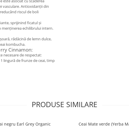
e este asociat cu scăderea
ei vasculare. Antioxidanții din
 reducând riscul de boli
ante, sprijinind ficatul și
n menținerea echilibrului intern.
ișoară, rădăcină de lemn dulce,
e ceai kombucha.
erry Cinnamon:
nțe necesare de respectat:
1 lingură de frunze de ceai, timp
PRODUSE SIMILARE
ai negru Earl Grey Organic
Ceai Mate verde (Yerba M