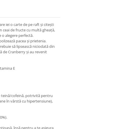
e iei o carte de pe raft și citești
 un ceai de fructe cu multă gheață,
e o alegere perfectă.
olizează pacea și prietenia.
rebuie să lipsească niciodată din
ță de Cranberry și au revenit
itamina E
e teină/cofeină, potrivită pentru
ne în vârstă cu hipertensiune),
20%).
nțioasă, însă pentru a te asigura