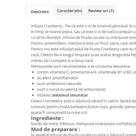
Caracteristici
Review-uri
(1)
Descriere
Infuzia Cranberry - Fie că este o zi de toamnă ploioasă, în car
în timp ce toarce pisica, sau că este o zi de vară și prepari
ca să te răcorești, infuzia de fructe uscate cu merișoare est
Pentru amerindieni, merișorul este un fruct sacru care simb
Pentru noi este infuzia/ceaiul de fructe Cranberry care nu t
casă. Clienții de-a lungul timpului și-au arătat dragostea fa
mereu să-l cumpere și a doua oară.
Merișoarele sunt recomandate a se consuma deoarece:
conțin vitamina C, provitamina A, vitaminele B1 și B2, v
au efect antiinflamator
sunt antibiotice naturale
sunt o sursă excelentă de antioxidanți
întăresc
sistemul imunitar
Ceaiul crannberry este o băutură săracă în calorii, lipsită d
consum pentru toată lumea(inclusive copii, gravide, persoa
poate fi consumată la orice oră.
Ingrediente :
bucăți de mere, hibiscus, merișoare (merișoare confiate) (
Mod de preparare :
În general infuzia de fructe uscate nu este o băutură prete