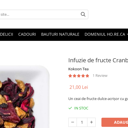
DELICII
CADOURI
BAUTURI NATURALE
DOMENIUL HO.RE.CA
Infuzie de fructe Cran
Kokoon Tea
1 Review
21,00 Lei
Un ceai de fructe dulce-acrișor cu 
IN STOC
ADAUG