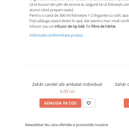
că te bucuri din plin de aroma ei, asigură-te că folosești c
atunci când prepari ceaiul.
Pentru o cană de 300 ml folosește 1-2 lingurițe cu vârf, ap
Poți adăuga ceaiul direct în apă, dar pentru mai -mult con
infuzor sau un
infuzor de tip bilă
, fie
filtre de hârtie
.
Informatii conformitate produs
Zahăr candel alb ambalat individual
Zahăr 
6,00 Lei
ADAUGA IN COS
Newsletter
Nu rata ofertele si promotiile noastre