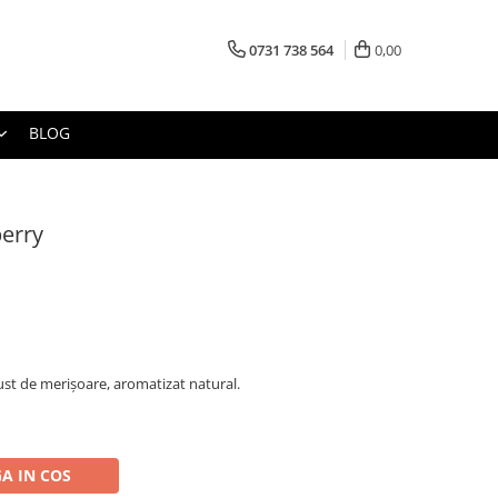
0731 738 564
0,00
BLOG
berry
gust de merișoare, aromatizat natural.
A IN COS