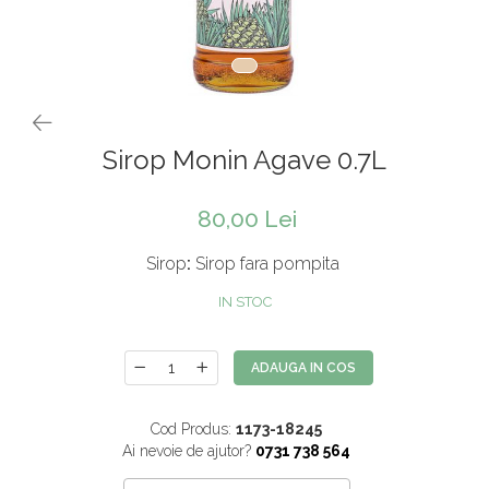
Rooibos
Sirop de ceai
Sirop Monin Agave 0.7L
80,00 Lei
Sirop
:
Sirop fara pompita
IN STOC
ADAUGA IN COS
Cod Produs:
1173-18245
Ai nevoie de ajutor?
0731 738 564