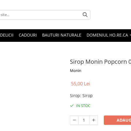
DELICII
CADOURI
BAUTURI NATURALE
DOMENIUL HO.RE.CA
Sirop Monin Popcorn 0
Monin
55,00 Lei
Sirop
:
Sirop
IN STOC
ADAUG