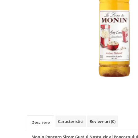
Rooibos
Sirop de ceai
Caracteristici
Review-uri
(0)
Descriere
Monin Popcorn Sirop: Gustul Nostalgic al Popcornului 