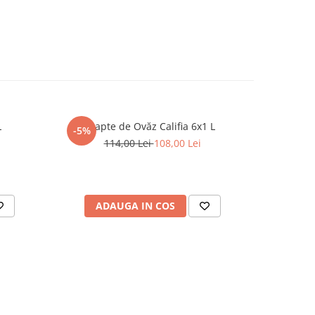
L
Lapte de Ovăz Califia 6x1 L
Cafea
-5%
114,00 Lei
108,00 Lei
ADAUGA IN COS
AD