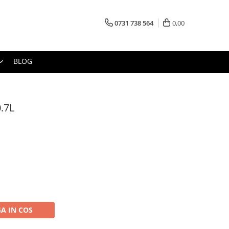
0731 738 564
0,00
BLOG
.7L
A IN COS