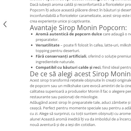
Dacă iubești aroma caldă și reconfortantă a floricelelor pr
Popcorn îți aduce această plăcere direct în băuturi și deser
inconfundabilă a floricelelor caramelizate, acest sirop este
crea experiențe unice și captivante.
Avantaje Sirop Monin Popcorn:
Aromă autentică de popcorn dulce
care adaugă o no
preparatelor.
Versatilitate
– poate fi folosit în cafea, latte-uri, milks
topping pentru deserturi.
Fără conservanți artificiali
, oferind o soluție premiu
ingredientele naturale.
Compatibil cu băuturi calde și reci
, fiind ideal pent
De ce să alegi acest Sirop Monin
Acest sirop transformă rețetele obișnuite în creații original
de popcorn sau un milkshake care evocă amintiri de la cin
calitatea superioară a produselor Monin îl fac o alegere pe
restaurante sau pasionați de mixologie.
Adăugând acest sirop în preparatele tale, aduci zâmbete și 
ceașcă. Perfect pentru momente speciale sau pentru a adău
cu zi. Alege să surprinzi, cu toții suntem obișnuiți cu arome
alune! Această aromă inedită îți va da imboldul de a încerc
nouă aventură și de a ieși din cotidian.