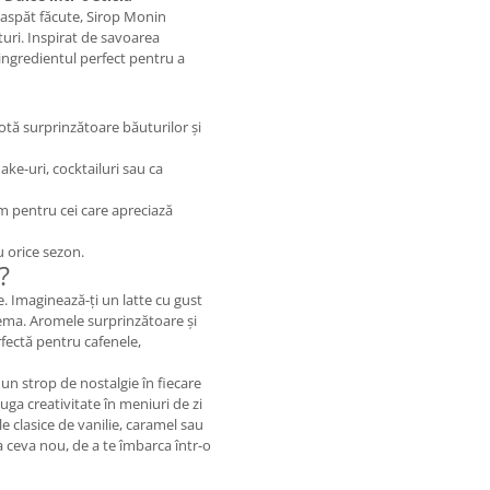
oaspăt făcute, Sirop Monin
turi. Inspirat de savoarea
 ingredientul perfect pentru a
tă surprinzătoare băuturilor și
hake-uri, cocktailuri sau ca
m pentru cei care apreciază
ru orice sezon.
?
e. Imaginează-ți un latte cu gust
ema. Aromele surprinzătoare și
rfectă pentru cafenele,
un strop de nostalgie în fiecare
ga creativitate în meniuri de zi
le clasice de vanilie, caramel sau
a ceva nou, de a te îmbarca într-o