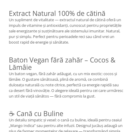
Extract Natural 100% de cătină
Un supliment de vitalitate — extractul natural de cătină oferă un
impuls de vitamine și antioxidanți, cunoscut pentru proprietățile
sale energizante și susținătoare ale sistemului imunitar. Natural,
pur și simplu. Perfect pentru perioadele reci sau când vrei un
boost rapid de energie și sănătate.
Baton Vegan fără zahăr – Cocos &
Lămâie
Un baton vegan, fără zahăr adăugat, cu un mix exotic: cocos și
lămâie. O gustare sănătoasă, plină de aromă, ce combină
dulceața naturală cu note citrice, perfectă ca energie rapidă sau
ca desert fără vinovăție. O alegere ideală pentru cei care urmăresc
un stil de viață sănătos — fără compromis la gust.
☕ Cană cu Buline
Un detaliu simpatic și vesel: o cană cu buline, ideală pentru ceaiul
„Mango Indica” sau pentru alte infuzii. Designul jucăuș adaugă un
plus de farmec momentelor de relaxare — transformând simpla