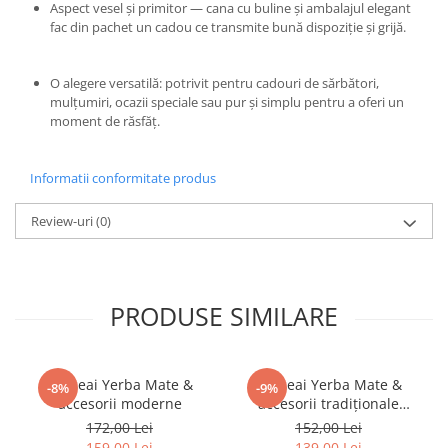
Aspect vesel și primitor — cana cu buline și ambalajul elegant
fac din pachet un cadou ce transmite bună dispoziție și grijă.
O alegere versatilă: potrivit pentru cadouri de sărbători,
mulțumiri, ocazii speciale sau pur și simplu pentru a oferi un
moment de răsfăț.
Informatii conformitate produs
Review-uri
(0)
PRODUSE SIMILARE
Set ceai Yerba Mate &
Set ceai Yerba Mate &
-8%
-9%
accesorii moderne
accesorii tradiționale
argentiniene
172,00 Lei
152,00 Lei
159,00 Lei
139,00 Lei