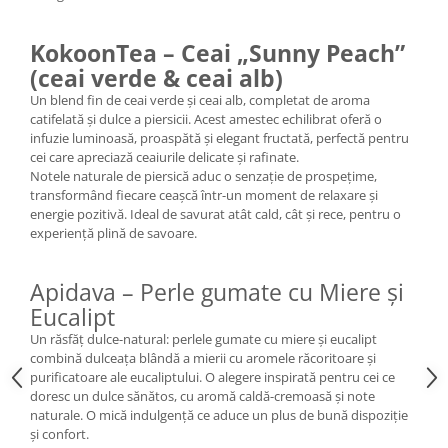
KokoonTea – Ceai „Sunny Peach”
(ceai verde & ceai alb)
Un blend fin de ceai verde și ceai alb, completat de aroma
catifelată și dulce a piersicii. Acest amestec echilibrat oferă o
infuzie luminoasă, proaspătă și elegant fructată, perfectă pentru
cei care apreciază ceaiurile delicate și rafinate.
Notele naturale de piersică aduc o senzație de prospețime,
transformând fiecare ceașcă într-un moment de relaxare și
energie pozitivă. Ideal de savurat atât cald, cât și rece, pentru o
experiență plină de savoare.
Apidava – Perle gumate cu Miere și
Eucalipt
Un răsfăț dulce-natural: perlele gumate cu miere și eucalipt
combină dulceața blândă a mierii cu aromele răcoritoare și
purificatoare ale eucaliptului. O alegere inspirată pentru cei ce
doresc un dulce sănătos, cu aromă caldă-cremoasă și note
naturale. O mică indulgență ce aduce un plus de bună dispoziție
și confort.