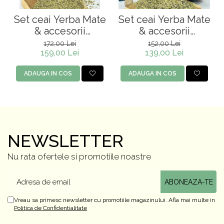
Set ceai Yerba Mate
Set ceai Yerba Mate
& accesorii
& accesorii
moderne
tradiționale
172,00 Lei
152,00 Lei
159,00 Lei
argentiniene
139,00 Lei
ADAUGA IN COS
ADAUGA IN COS
NEWSLETTER
Nu rata ofertele si promotiile noastre
Vreau sa primesc newsletter cu promotiile magazinului. Afla mai multe in
Politica de Confidentialitate