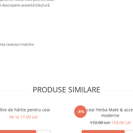
să descopere această băutură
rea ceaiului matcha
PRODUSE SIMILARE
iltre de hârtie pentru ceai
Set ceai Yerba Mate & acce
-8%
moderne
de la 17,00 Lei
172,00 Lei
159,00 Lei