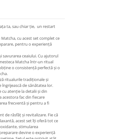
a ta, sau chiar ție, un restart
ui Matcha, cu acest set complet ce
preparare, pentru o experiență
și savurarea ceaiului. Cu ajutorul
mesteca Matcha într-un ritual
obține o consistență perfectă și o
tcha.
ă ritualurile tradiționale și
 îngrijească de sănătatea lor.
u atenție la detalii și din
a acestora fac din fiecare
area frecventă și pentru a fi
e răsfăț și revitalizare. Fie că
axantă, acest set îți oferă tot ce
ioxidante, stimularea
e preparare devine o experiență
spețime. Setul este potrivit atât