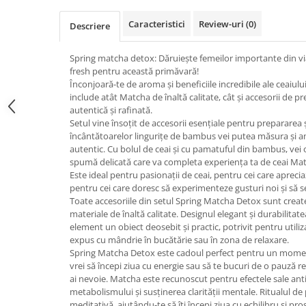
Caracteristici
Review-uri
(0)
Descriere
Spring matcha detox: Dăruiește femeilor importante din viaț
fresh pentru această primăvară!
Înconjoară-te de aroma și beneficiile incredibile ale ceaiul
include atât Matcha de înaltă calitate, cât și accesorii de 
autentică și rafinată.
Setul vine însoțit de accesorii esențiale pentru prepararea 
încântătoarelor lingurițe de bambus vei putea măsura și a
autentic. Cu bolul de ceai și cu pamatuful din bambus, vei 
spumă delicată care va completa experiența ta de ceai Ma
Este ideal pentru pasionații de ceai, pentru cei care apreciaz
pentru cei care doresc să experimenteze gusturi noi și să se
Toate accesoriile din setul Spring Matcha Detox sunt create c
materiale de înaltă calitate. Designul elegant și durabilitate
element un obiect deosebit și practic, potrivit pentru utiliz
expus cu mândrie în bucătărie sau în zona de relaxare.
Spring Matcha Detox este cadoul perfect pentru un moment d
vrei să începi ziua cu energie sau să te bucuri de o pauză rel
ai nevoie. Matcha este recunoscut pentru efectele sale ant
metabolismului și susținerea clarității mentale. Ritualul d
meditativă, ajutându-te să îți începi ziua cu echilibru și pro