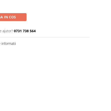
A IN COS
e ajutor?
0731 738 564
informatii