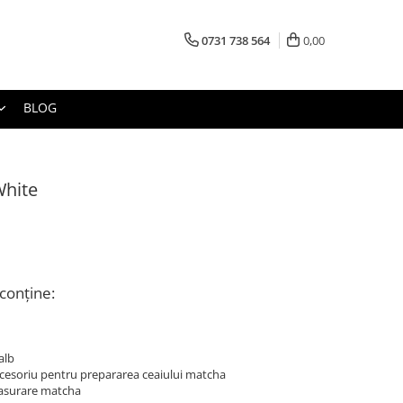
0731 738 564
0,00
BLOG
White
conține:
alb
cesoriu pentru prepararea ceaiului matcha
asurare matcha