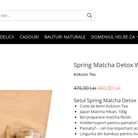
DELICII
CADOURI
BAUTURI NATURALE
DOMENIUL HO.RE.CA
Spring Matcha Detox 
Kokoon Tea
476,00 Lei
460,00 Lei
Setul Spring Matcha Detox 
Cutie de lemn Kokoon Tea
Japan Matcha Hikari, 100g
Bol preparare matcha Rindo
Holder/suport pentru pamatuf 
Pamatuf – cel mai important ac
Lingurita din bambus pentru m