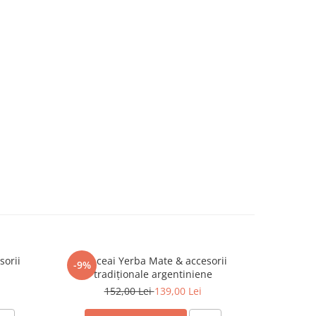
sorii
Set ceai Yerba Mate & accesorii
-9%
tradiționale argentiniene
152,00 Lei
139,00 Lei