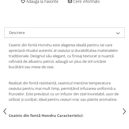
Adauga la Favorite
Cere informatii
Descriere
Ceainic din fontă Honshu este alegerea ideală pentru cei care
apreciază ritualul autentic al ceaiului și durabilitatea materialelor
tradiționale. Designul său elegant, cu finisaj texturat și nuanță
rafinată de albastru petrol, adaugă un plus de stil oricărei
bucătării sau mese de ceai.
Realizat din fontă rezistentă, ceainicul menține temperatura
ceaiului pentru mai mult timp, permițând infuzarea uniformă a
frunzelor. Este prevăzut cu un infuzor din oțel inoxidabil, ușor de
utilizat și curățat, ideal pentru ceaiuri vrac sau plante aromatice.
Ceainic din fontă Honshu Caracteristici: