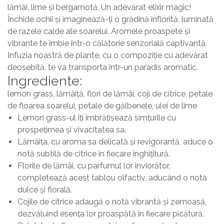
lămâi, lime și bergamotă. Un adevărat elixir magic!
Închide ochii și imaginează-ți o grădină înflorită, luminată
de razele calde ale soarelui. Aromele proaspete și
vibrante te îmbie într-o călătorie senzorială captivantă.
Infuzia noastră de plante, cu o compoziție cu adevărat
deosebită, te va transporta într-un paradis aromatic.
Ingrediente:
lemon grass, lămâiță, flori de lămâi, coji de citrice, petale
de floarea soarelui, petale de gălbenele, ulei de lime
Lemon grass-ul îți îmbrățișează simțurile cu
prospețimea și vivacitatea sa.
Lămâița, cu aroma sa delicată și revigorantă, aduce o
notă subtilă de citrice în fiecare înghițitură.
Florile de lămâi, cu parfumul lor înviorător,
completează acest tablou olfactiv, aducând o notă
dulce și florală.
Cojile de citrice adaugă o notă vibrantă și zemoasă,
dezvăluind esența lor proaspătă în fiecare picătură.