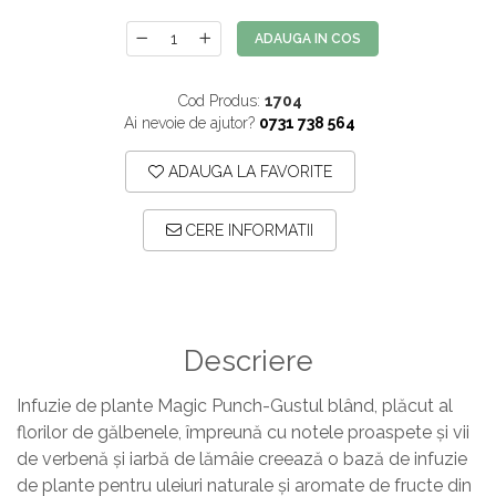
ADAUGA IN COS
Cod Produs:
1704
Ai nevoie de ajutor?
0731 738 564
ADAUGA LA FAVORITE
CERE INFORMATII
Descriere
Infuzie de plante Magic Punch-Gustul blând, plăcut al
florilor de gălbenele, împreună cu notele proaspete și vii
de verbenă și iarbă de lămâie creează o bază de infuzie
de plante pentru uleiuri naturale și aromate de fructe din