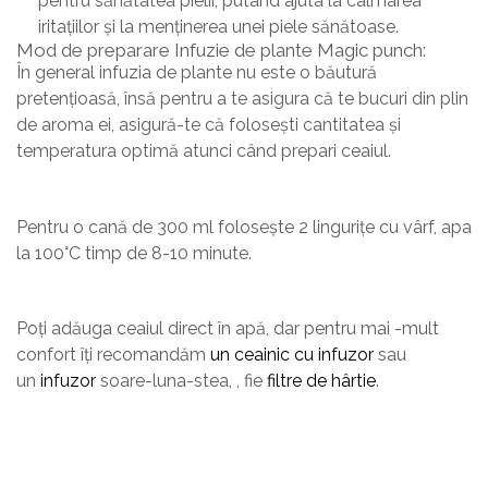
pentru sănătatea pielii, putând ajuta la calmarea
iritațiilor și la menținerea unei piele sănătoase.
Mod de preparare Infuzie de plante Magic punch:
În general infuzia de plante nu este o băutură
pretențioasă, însă pentru a te asigura că te bucuri din plin
de aroma ei, asigură-te că folosești cantitatea și
temperatura optimă atunci când prepari ceaiul.
Pentru o cană de 300 ml folosește 2 lingurițe cu vârf, apa
la 100°C timp de 8-10 minute.
Poți adăuga ceaiul direct în apă, dar pentru mai -mult
confort îți recomandăm
un ceainic cu infuzor
sau
un
infuzor
soare-luna-stea, , fie
filtre de hârtie
.