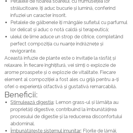
Petalele de floarea soarelui, cu frumusețea lor
strălucitoare, îți aduc bucurie și lumină, conferind
infuziei un caracter însorit.
Petalele de gălbenele îți mângâie sufletul cu parfumul
lor delicat și aduc o notă caldă și terapeutică;
uleiul de lime aduce un strop de citrice, completând
perfect compoziția cu nuanțe îndrăznețe și
revigorante.
Această infuzie de plante este o invitație la răsfăț și
relaxare. În fiecare înghițitură, vei simți o explozie de
arome proaspete și o explozie de vitalitate. Fiecare
element al compoziției a fost ales cu grijă pentru a-ți
oferi o experiență olfactivă și gustativă remarcabilă.
Beneficii:
Stimulează digestia
: Lemon grass-ul și lămâița au
proprietăți digestive, contribuind la îmbunătățirea
procesului de digestie și la reducerea disconfortului
abdominal.
Îmbunătățește sistemul imunitar
: Florile de lămâi,