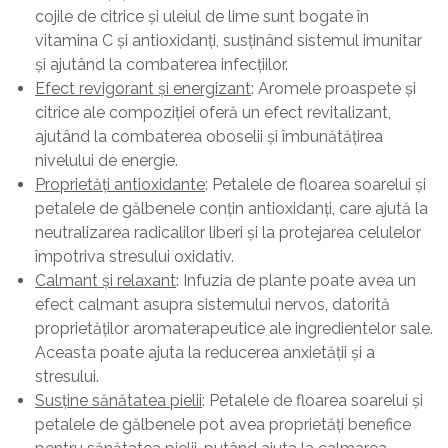
cojile de citrice și uleiul de lime sunt bogate în
vitamina C și antioxidanți, susținând sistemul imunitar
și ajutând la combaterea infecțiilor.
Efect revigorant și energizant
: Aromele proaspete și
citrice ale compoziției oferă un efect revitalizant,
ajutând la combaterea oboselii și îmbunătățirea
nivelului de energie.
Proprietăți antioxidante
: Petalele de floarea soarelui și
petalele de gălbenele conțin antioxidanți, care ajută la
neutralizarea radicalilor liberi și la protejarea celulelor
împotriva stresului oxidativ.
Calmant și relaxant
: Infuzia de plante poate avea un
efect calmant asupra sistemului nervos, datorită
proprietăților aromaterapeutice ale ingredientelor sale.
Aceasta poate ajuta la reducerea anxietății și a
stresului.
Susține sănătatea pielii
: Petalele de floarea soarelui și
petalele de gălbenele pot avea proprietăți benefice