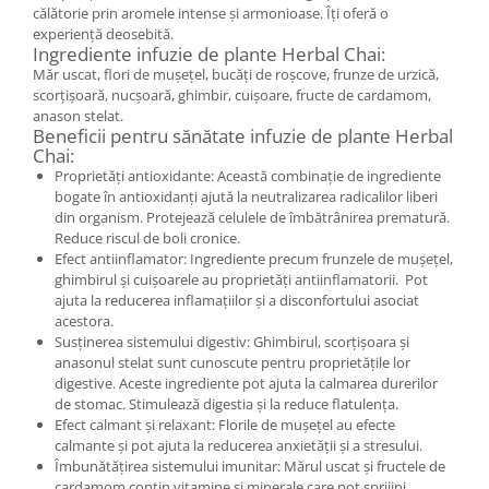
călătorie prin aromele intense și armonioase. Îți oferă o
experiență deosebită.
Ingrediente infuzie de plante Herbal Chai:
Măr uscat, flori de mușețel, bucăți de roșcove, frunze de urzică,
scorțișoară, nucșoară, ghimbir, cuișoare, fructe de cardamom,
anason stelat.
Beneficii pentru sănătate infuzie de plante Herbal
Chai:
Proprietăți antioxidante: Această combinație de ingrediente
bogate în antioxidanți ajută la neutralizarea radicalilor liberi
din organism. Protejează celulele de îmbătrânirea prematură.
Reduce riscul de boli cronice.
Efect antiinflamator: Ingrediente precum frunzele de mușețel,
ghimbirul și cuișoarele au proprietăți antiinflamatorii. Pot
ajuta la reducerea inflamațiilor și a disconfortului asociat
acestora.
Susținerea sistemului digestiv: Ghimbirul, scorțișoara și
anasonul stelat sunt cunoscute pentru proprietățile lor
digestive. Aceste ingrediente pot ajuta la calmarea durerilor
de stomac. Stimulează digestia și la reduce flatulența.
Efect calmant și relaxant: Florile de mușețel au efecte
calmante și pot ajuta la reducerea anxietății și a stresului.
Îmbunătățirea sistemului imunitar: Mărul uscat și fructele de
cardamom conțin vitamine și minerale care pot sprijini