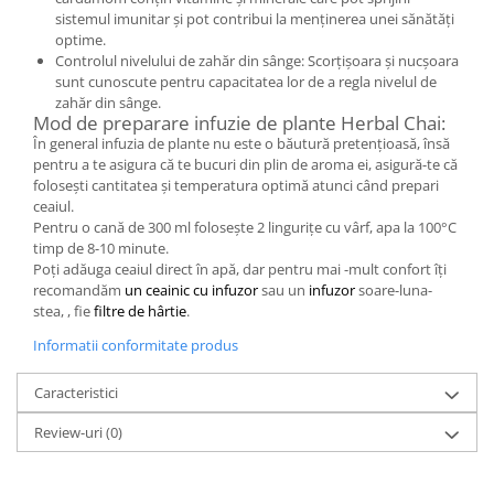
sistemul imunitar și pot contribui la menținerea unei sănătăți
optime.
Controlul nivelului de zahăr din sânge: Scorțișoara și nucșoara
sunt cunoscute pentru capacitatea lor de a regla nivelul de
zahăr din sânge.
Mod de preparare infuzie de plante Herbal Chai:
În general infuzia de plante nu este o băutură pretențioasă, însă
pentru a te asigura că te bucuri din plin de aroma ei, asigură-te că
folosești cantitatea și temperatura optimă atunci când prepari
ceaiul.
Pentru o cană de 300 ml folosește 2 lingurițe cu vârf, apa la 100°C
timp de 8-10 minute.
Poți adăuga ceaiul direct în apă, dar pentru mai -mult confort îți
recomandăm
un ceainic cu infuzor
sau un
infuzor
soare-luna-
stea, , fie
filtre de hârtie
.
Informatii conformitate produs
Caracteristici
Review-uri
(0)