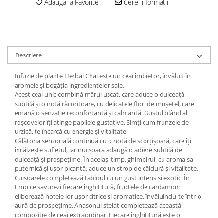
Adauga la Favorite
Cere informatii
Descriere
Infuzie de plante Herbal Chai este un ceai îmbietor, învăluit în
aromele și bogăția ingredientelor sale.
Acest ceai unic combină mărul uscat, care aduce o dulceață
subtilă și o notă răcoritoare, cu delicatele flori de mușețel, care
emană o senzație reconfortantă și calmantă. Gustul blând al
roșcovelor îți atinge papilele gustative. Simți cum frunzele de
urzică, te încarcă cu energie și vitalitate.
Călătoria senzorială continuă cu o notă de scorțișoară, care îți
încălzește sufletul, iar nucșoara adaugă o adiere subtilă de
dulceață și prospețime. În același timp, ghimbirul, cu aroma sa
puternică și ușor picantă, aduce un strop de căldură și vitalitate.
Cuișoarele completează tabloul cu un gust intens și exotic. În
timp ce savurezi fiecare înghițitură, fructele de cardamom
eliberează notele lor ușor citrice și aromatice, învăluindu-te într-o
aură de prospețime. Anasonul stelat completează această
compoziție de ceai extraordinar. Fiecare înghițitură este o