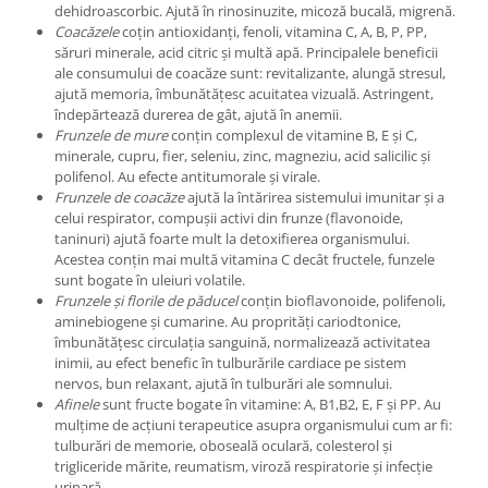
dehidroascorbic. Ajută în rinosinuzite, micoză bucală, migrenă.
Coacăzele
coțin antioxidanți, fenoli, vitamina C, A, B, P, PP,
săruri minerale, acid citric și multă apă. Principalele beneficii
ale consumului de coacăze sunt: revitalizante, alungă stresul,
ajută memoria, îmbunătățesc acuitatea vizuală. Astringent,
îndepărtează durerea de gât, ajută în anemii.
Frunzele de mure
conțin complexul de vitamine B, E și C,
minerale, cupru, fier, seleniu, zinc, magneziu, acid salicilic și
polifenol. Au efecte antitumorale și virale.
Frunzele de coacăze
ajută la întărirea sistemului imunitar și a
celui respirator, compușii activi din frunze (flavonoide,
taninuri) ajută foarte mult la detoxifierea organismului.
Acestea conțin mai multă vitamina C decât fructele, funzele
sunt bogate în uleiuri volatile.
Frunzele și florile de păducel
conțin bioflavonoide, polifenoli,
aminebiogene și cumarine. Au proprități cariodtonice,
îmbunătățesc circulația sanguină, normalizează activitatea
inimii, au efect benefic în tulburările cardiace pe sistem
nervos, bun relaxant, ajută în tulburări ale somnului.
Afinele
sunt fructe bogate în vitamine: A, B1,B2, E, F și PP. Au
mulțime de acțiuni terapeutice asupra organismului cum ar fi:
tulburări de memorie, oboseală oculară, colesterol și
trigliceride mărite, reumatism, viroză respiratorie și infecție
urinară.