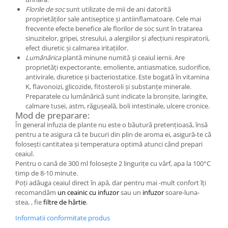
Florile de soc
sunt utilizate de mii de ani datorită
proprietăților sale antiseptice și antiinflamatoare. Cele mai
frecvente efecte benefice ale florilor de soc sunt în tratarea
sinuzitelor, gripei, stresului, a alergiilor și afecțiuni respiratorii,
efect diuretic și calmarea iritațiilor.
Lumânărica
plantă minune numită și ceaiul iernii. Are
proprietăți expectorante, emoliente, antiasmatice, sudorifice,
antivirale, diuretice și bacteriostatice. Este bogată în vitamina
K, flavonoizi, glicozide, fitosteroli și substanțe minerale.
Preparatele cu lumânărică sunt indicate la bronșite, laringite,
calmare tusei, astm, răgușeală, boli intestinale, ulcere cronice.
Mod de preparare:
În general infuzia de plante nu este o băutură pretențioasă, însă
pentru a te asigura că te bucuri din plin de aroma ei, asigură-te că
folosești cantitatea și temperatura optimă atunci când prepari
ceaiul.
Pentru o cană de 300 ml folosește 2 lingurițe cu vârf, apa la 100°C
timp de 8-10 minute.
Poți adăuga ceaiul direct în apă, dar pentru mai -mult confort îți
recomandăm
un ceainic cu infuzor
sau un
infuzor
soare-luna-
stea, , fie
filtre de hârtie
.
Informatii conformitate produs