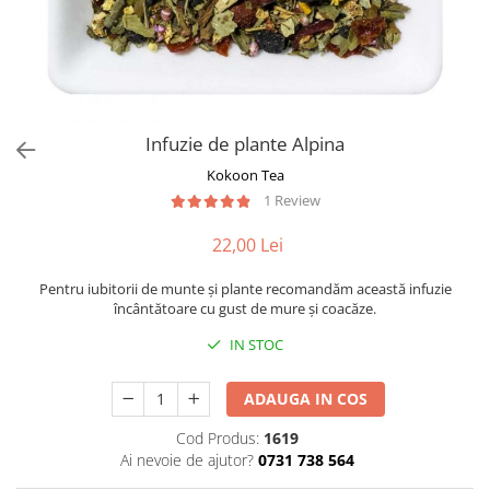
Rooibos
Sirop de ceai
Infuzie de plante Alpina
Kokoon Tea
1 Review
22,00 Lei
Pentru iubitorii de munte și plante recomandăm această infuzie
încântătoare cu gust de mure și coacăze.
IN STOC
ADAUGA IN COS
Cod Produs:
1619
Ai nevoie de ajutor?
0731 738 564