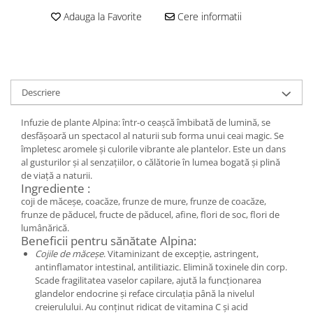
Adauga la Favorite
Cere informatii
Descriere
Infuzie de plante Alpina: într-o ceașcă îmbibată de lumină, se
desfășoară un spectacol al naturii sub forma unui ceai magic. Se
împletesc aromele și culorile vibrante ale plantelor. Este un dans
al gusturilor și al senzațiilor, o călătorie în lumea bogată și plină
de viață a naturii.
Ingrediente :
coji de măceșe, coacăze, frunze de mure, frunze de coacăze,
frunze de păducel, fructe de păducel, afine, flori de soc, flori de
lumânărică.
Beneficii pentru sănătate Alpina:
Cojile de măceșe
. Vitaminizant de excepție, astringent,
antinflamator intestinal, antilitiazic. Elimină toxinele din corp.
Scade fragilitatea vaselor capilare, ajută la funcționarea
glandelor endocrine și reface circulația până la nivelul
creierulului. Au conținut ridicat de vitamina C și acid