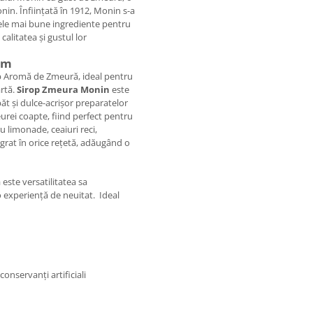
in. Înființată în 1912, Monin s-a
cele mai bune ingrediente pentru
alitatea și gustul lor
um
p Aromă de Zmeură, ideal pentru
rtă.
Sirop Zmeura Monin
este
t și dulce-acrișor preparatelor
urei coapte, fiind perfect pentru
ru limonade, ceaiuri reci,
egrat în orice rețetă, adăugând o
este versatilitatea sa
 experiență de neuitat. Ideal
conservanți artificiali