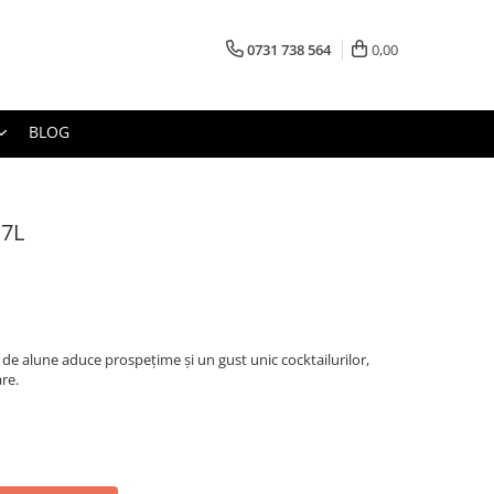
0731 738 564
0,00
BLOG
.7L
de alune aduce prospețime și un gust unic cocktailurilor,
are.