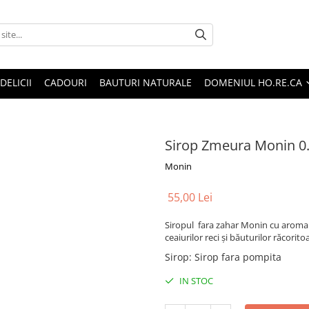
DELICII
CADOURI
BAUTURI NATURALE
DOMENIUL HO.RE.CA
Sirop Zmeura Monin 0
Monin
55,00 Lei
Siropul fara zahar Monin cu aroma 
ceaiurilor reci și băuturilor răcorito
Sirop
:
Sirop fara pompita
IN STOC