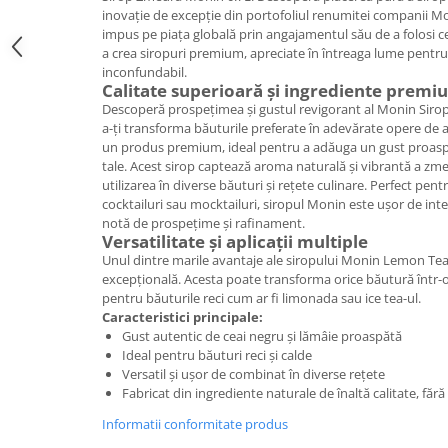
inovație de excepție din portofoliul renumitei companii Mon
impus pe piața globală prin angajamentul său de a folosi 
a crea siropuri premium, apreciate în întreaga lume pentru c
inconfundabil.
Calitate superioară și ingrediente premi
Descoperă prospețimea și gustul revigorant al Monin Siro
a-ți transforma băuturile preferate în adevărate opere de a
un produs premium, ideal pentru a adăuga un gust proaspă
tale. Acest sirop captează aroma naturală și vibrantă a zme
utilizarea în diverse băuturi și rețete culinare. Perfect pent
cocktailuri sau mocktailuri, siropul Monin este ușor de int
notă de prospețime și rafinament.
Versatilitate și aplicații multiple
Unul dintre marile avantaje ale siropului Monin Lemon Tea 
excepțională. Acesta poate transforma orice băutură într-o
pentru băuturile reci cum ar fi limonada sau ice tea-ul.
Caracteristici principale:
Gust autentic de ceai negru și lămâie proaspătă
Ideal pentru băuturi reci și calde
Versatil și ușor de combinat în diverse rețete
Fabricat din ingrediente naturale de înaltă calitate, fără 
Informatii conformitate produs