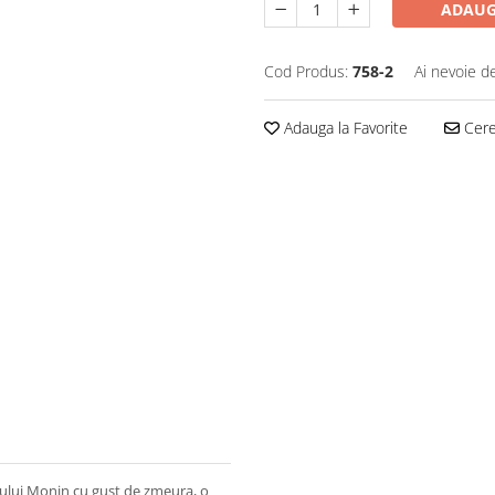
ADAUG
Cod Produs:
758-2
Ai nevoie d
Adauga la Favorite
Cere 
ului Monin cu gust de zmeura, o