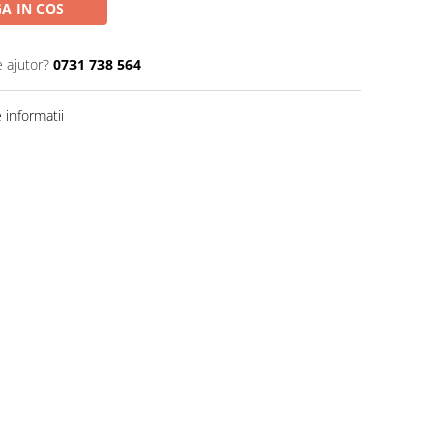
A IN COS
e ajutor?
0731 738 564
informatii