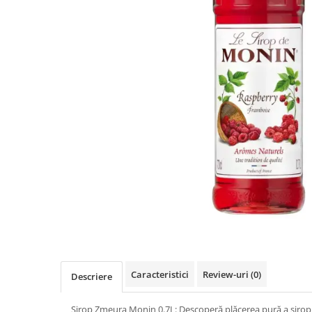
Rooibos
Sirop de ceai
Caracteristici
Review-uri
(0)
Descriere
Sirop Zmeura Monin 0.7L: Descoperă plăcerea pură a sirop