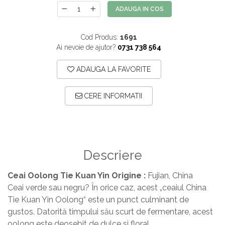
ADAUGA IN COS
Cod Produs:
1691
Ai nevoie de ajutor?
0731 738 564
ADAUGA LA FAVORITE
CERE INFORMATII
Descriere
Ceai Oolong Tie Kuan Yin Origine :
Fujian, China
Ceai verde sau negru? În orice caz, acest „ceaiul China
Tie Kuan Yin Oolong“ este un punct culminant de
gustos. Datorită timpului său scurt de fermentare, acest
oolong este deosebit de dulce si floral.