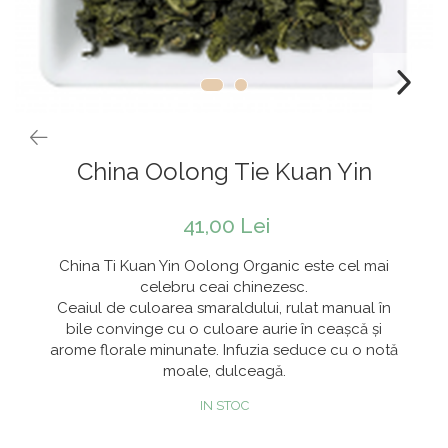
Rooibos
Sirop de ceai
China Oolong Tie Kuan Yin
41,00 Lei
China Ti Kuan Yin Oolong Organic este cel mai
celebru ceai chinezesc.
Ceaiul de culoarea smaraldului, rulat manual în
bile convinge cu o culoare aurie în ceașcă și
arome florale minunate. Infuzia seduce cu o notă
moale, dulceagă.
IN STOC