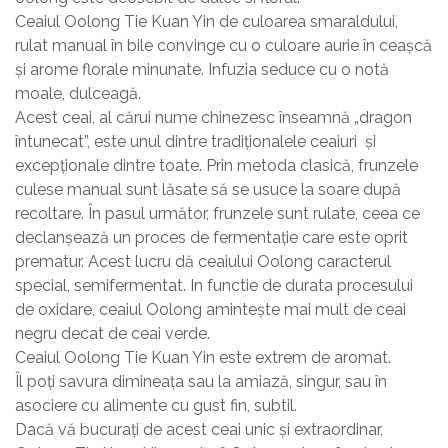
Ceaiul Oolong Tie Kuan Yin de culoarea smaraldului,
rulat manual în bile convinge cu o culoare aurie în ceașcă
și arome florale minunate. Infuzia seduce cu o notă
moale, dulceagă.
Acest ceai, al cărui nume chinezesc înseamnă „dragon
întunecat”, este unul dintre tradiționalele ceaiuri și
excepționale dintre toate. Prin metoda clasică, frunzele
culese manual sunt lăsate să se usuce la soare după
recoltare. În pasul următor, frunzele sunt rulate, ceea ce
declanșează un proces de fermentație care este oprit
prematur. Acest lucru dă ceaiului Oolong caracterul
special, semifermentat. In functie de durata procesului
de oxidare, ceaiul Oolong amintește mai mult de ceai
negru decat de ceai verde.
Ceaiul Oolong Tie Kuan Yin este extrem de aromat.
Îl poți savura dimineața sau la amiază, singur, sau în
asociere cu alimente cu gust fin, subtil.
Dacă vă bucurați de acest ceai unic și extraordinar,