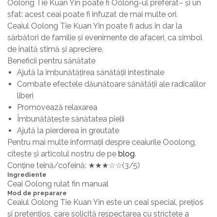
Oolong Tie Kuan Yin poate fi Oolong-ul preferat– și un
sfat: acest ceai poate fi infuzat de mai multe ori.
Ceaiul Oolong Tie Kuan Yin poate fi adus în dar la
sărbători de familie și evenimente de afaceri, ca simbol
de înaltă stimă și apreciere.
Beneficii pentru sănătate
Ajută la îmbunătățirea sănătății intestinale
Combate efectele dăunătoare sănătății ale radicalilor
liberi
Promovează relaxarea
Îmbunătățește sănătatea pielii
Ajută la pierderea în greutate
Pentru mai multe informații despre ceaiurile Ooolong,
citește și articolul nostru de pe
blog
.
Conține teină/cofeină: ★★★☆☆(3/5)
Ingrediente
Ceai Oolong rulat fin manual
Mod de preparare
Ceaiul Oolong Tie Kuan Yin este un ceai special, prețios
și pretențios, care solicită respectarea cu strictețe a