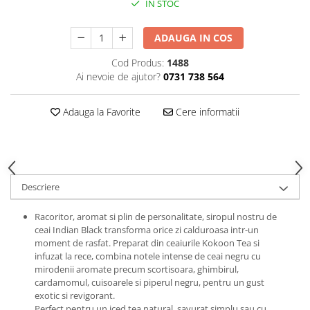
IN STOC
ADAUGA IN COS
Cod Produs:
1488
Ai nevoie de ajutor?
0731 738 564
Adauga la Favorite
Cere informatii
Descriere
Racoritor, aromat si plin de personalitate, siropul nostru de
ceai Indian Black transforma orice zi calduroasa intr-un
moment de rasfat. Preparat din ceaiurile Kokoon Tea si
infuzat la rece, combina notele intense de ceai negru cu
mirodenii aromate precum scortisoara, ghimbirul,
cardamomul, cuisoarele si piperul negru, pentru un gust
exotic si revigorant.
Perfect pentru un iced tea natural, savurat simplu sau cu