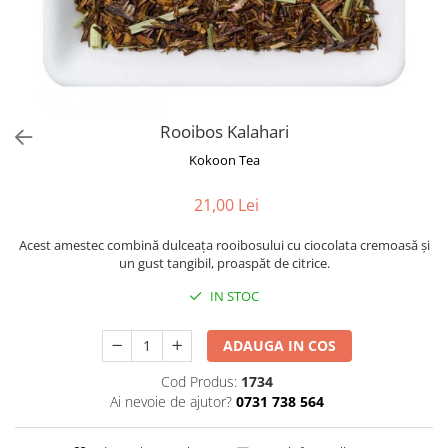
Rooibos
Sirop de ceai
Rooibos Kalahari
Kokoon Tea
21,00 Lei
Acest amestec combină dulceața rooibosului cu ciocolata cremoasă și
un gust tangibil, proaspăt de citrice.
IN STOC
ADAUGA IN COS
Cod Produs:
1734
Ai nevoie de ajutor?
0731 738 564