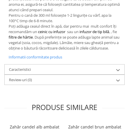
aroma ei, asigură-te că folosești cantitatea și temperatura optimă
atunci când prepari ceaiul.
Pentru o cană de 300 ml folosește 1-2 lingurițe cu vârf, apa la
100°C timp de 6-8 minute.
Poți adăuga ceaiul direct în apă, dar pentru mai mult confort îți
recomandăm un
ceinic cu infuzor
sau un
infuzor de tip bilă
, , fie
filtre de hârtie
. După preferințe se poate adăuga lapte animal sau
vegetal (soia, cocos, migdale). Lămâie, miere sau gheață pentru a
obține o băutură răcoritoare delicioasă în zilele călduroase.
Informatii conformitate produs
Caracteristici
Review-uri
(0)
PRODUSE SIMILARE
Zahăr candel alb ambalat
Zahăr candel brun ambalat