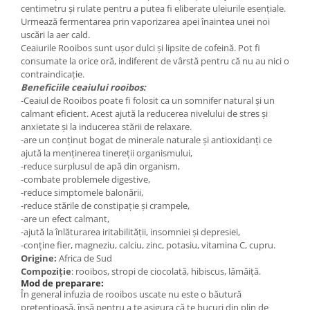
centimetru şi rulate pentru a putea fi eliberate uleiurile esenţiale.
Urmează fermentarea prin vaporizarea apei înaintea unei noi
uscări la aer cald.
Ceaiurile Rooibos sunt ușor dulci și lipsite de cofeină. Pot fi
consumate la orice oră, indiferent de vârstă pentru că nu au nici o
contraindicație.
Beneficiile ceaiului rooibos:
-Ceaiul de Rooibos poate fi folosit ca un somnifer natural și un
calmant eficient. Acest ajută la reducerea nivelului de stres și
anxietate și la inducerea stării de relaxare.
-are un conținut bogat de minerale naturale și antioxidanți ce
ajută la menținerea tinereții organismului,
-reduce surplusul de apă din organism,
-combate problemele digestive,
-reduce simptomele balonării,
-reduce stările de constipație și crampele,
-are un efect calmant,
-ajută la înlăturarea iritabilității, insomniei și depresiei,
-conține fier, magneziu, calciu, zinc, potasiu, vitamina C, cupru.
Origine:
Africa de Sud
Compoziție
: rooibos, stropi de ciocolată, hibiscus, lămâiță.
Mod de preparare:
În general infuzia de rooibos uscate nu este o băutură
pretențioasă, însă pentru a te asigura că te bucuri din plin de