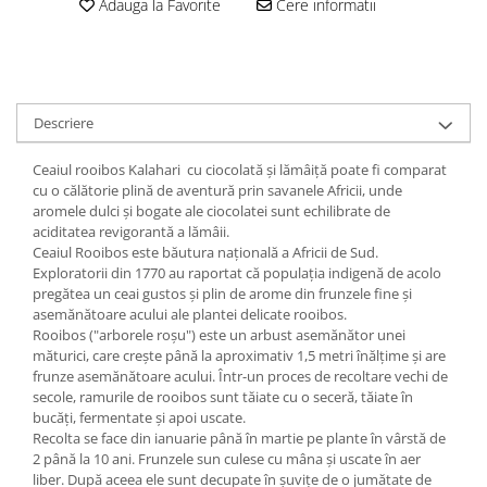
Adauga la Favorite
Cere informatii
Descriere
Ceaiul rooibos Kalahari cu ciocolată și lămâiță poate fi comparat
cu o călătorie plină de aventură prin savanele Africii, unde
aromele dulci și bogate ale ciocolatei sunt echilibrate de
aciditatea revigorantă a lămâii.
Ceaiul Rooibos este băutura națională a Africii de Sud.
Exploratorii din 1770 au raportat că populația indigenă de acolo
pregătea un ceai gustos și plin de arome din frunzele fine și
asemănătoare acului ale plantei delicate rooibos.
Rooibos ("arborele roșu") este un arbust asemănător unei
măturici, care crește până la aproximativ 1,5 metri înălțime și are
frunze asemănătoare acului. Într-un proces de recoltare vechi de
secole, ramurile de rooibos sunt tăiate cu o seceră, tăiate în
bucăți, fermentate și apoi uscate.
Recolta se face din ianuarie până în martie pe plante în vârstă de
2 până la 10 ani. Frunzele sun culese cu mâna şi uscate în aer
liber. După aceea ele sunt decupate în şuviţe de o jumătate de