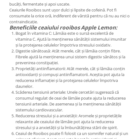
bucăți, fermentate și apoi uscate.
Ceaiurile Rooibos sunt ușor dulci și lipsite de cofeină. Pot fi
consumate la orice oră, indiferent de vârstă pentru că nu au nici o
contraindicație.
Beneficiile ceaiului rooibos Apple Lemon:
Bogat în vitamina C: Lămâia este o sursă excelentă de
vitamina C. Ajută la menținerea sănătății sistemului imunitar
și la protejarea celulelor împotriva stresului oxidativ.
Digestie sănătoasă: Atât merele, cât și lămâia conțin fibre.
Fibrele ajută la menținerea unui sistem digestiv sănătos și la
prevenirea constipației.
Proprietăți antiinflamatorii: Atât merele, cât și lămâia conțin
antioxidanți și compuși antiinflamatorii. Aceștia pot ajuta la
reducerea inflamației și la protejarea celulelor împotriva
daunelor.
Scăderea tensiunii arteriale: Unele cercetări sugerează că
consumul regulat de ceai de lămâie poate ajuta la reducerea
tensiunii arteriale. De asemenea și la menținerea sănătății
sistemului cardiovascular.
Reducerea stresului și a anxietății: Aromele și proprietățile
relaxante ale ceaiului de lămâie pot ajuta la reducerea
stresului și a anxietății și la îmbunătățirea stării de spirit.
Ceaiul de Rooibos poate fi folosit ca un somnifer natural și un