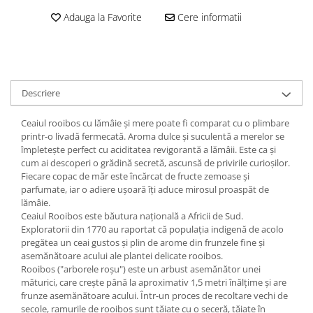
Adauga la Favorite
Cere informatii
Descriere
Ceaiul rooibos cu lămâie și mere poate fi comparat cu o plimbare
printr-o livadă fermecată. Aroma dulce și suculentă a merelor se
împletește perfect cu aciditatea revigorantă a lămâii. Este ca și
cum ai descoperi o grădină secretă, ascunsă de privirile curioșilor.
Fiecare copac de măr este încărcat de fructe zemoase și
parfumate, iar o adiere ușoară îți aduce mirosul proaspăt de
lămâie.
Ceaiul Rooibos este băutura națională a Africii de Sud.
Exploratorii din 1770 au raportat că populația indigenă de acolo
pregătea un ceai gustos și plin de arome din frunzele fine și
asemănătoare acului ale plantei delicate rooibos.
Rooibos ("arborele roșu") este un arbust asemănător unei
măturici, care crește până la aproximativ 1,5 metri înălțime și are
frunze asemănătoare acului. Într-un proces de recoltare vechi de
secole, ramurile de rooibos sunt tăiate cu o seceră, tăiate în