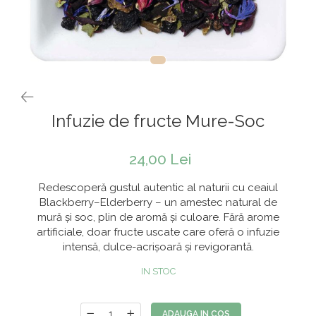
Rooibos
Sirop de ceai
Infuzie de fructe Mure-Soc
24,00 Lei
Redescoperă gustul autentic al naturii cu ceaiul
Blackberry–Elderberry – un amestec natural de
mură și soc, plin de aromă și culoare. Fără arome
artificiale, doar fructe uscate care oferă o infuzie
intensă, dulce-acrișoară și revigorantă.
IN STOC
ADAUGA IN COS