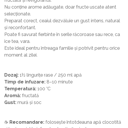
fructată și revigorantă.
Nu conține arome adăugate, doar fructe uscate atent
selecționate.
Preparat corect, ceaiul dezvăluie un gust intens, natural
și reconfortant.
Poate fi savurat fierbinte în serile răcoroase sau rece, ca
ice tea, vara.
Este ideal pentru întreaga familie și potrivit pentru orice
moment al zilei.
Dozaj:
1½ lingurițe rase / 250 ml apă
Timp de infuzare:
8–10 minute
Temperatură:
100 °C
Aromă:
fructată
Gust:
mură și soc
☕
Recomandare:
folosește întotdeauna apă clocotită