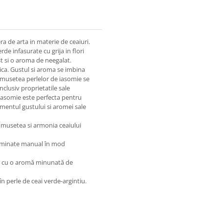
a de arta in materie de ceaiuri.
e infasurate cu grija in flori
st si o aroma de neegalat.
tica. Gustul si aroma se imbina
umusetea perlelor de iasomie se
nclusiv proprietatile sale
 iasomie este perfecta pentru
amentul gustului si aromei sale
frumusetea si armonia ceaiului
 laminate manual în mod
ă, cu o aromă minunată de
în perle de ceai verde-argintiu.