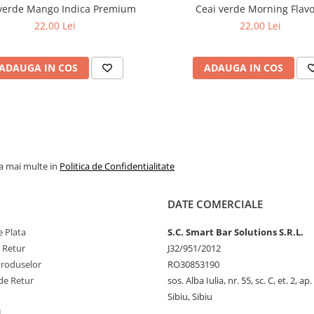
 verde Mango Indica Premium
Ceai verde Morning Flav
22,00 Lei
22,00 Lei
ADAUGA IN COS
ADAUGA IN COS
la mai multe in
Politica de Confidentialitate
DATE COMERCIALE
 Plata
S.C. Smart Bar Solutions S.R.L.
e Retur
J32/951/2012
Produselor
RO30853190
de Retur
sos. Alba Iulia, nr. 55, sc. C, et. 2, ap.
Sibiu, Sibiu
L