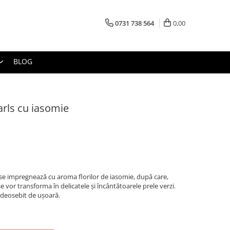
0731 738 564
0,00
BLOG
arls cu iasomie
se impregnează cu aroma florilor de iasomie, după care,
 vor transforma în delicatele şi încântătoarele prele verzi.
 deosebit de uşoară.