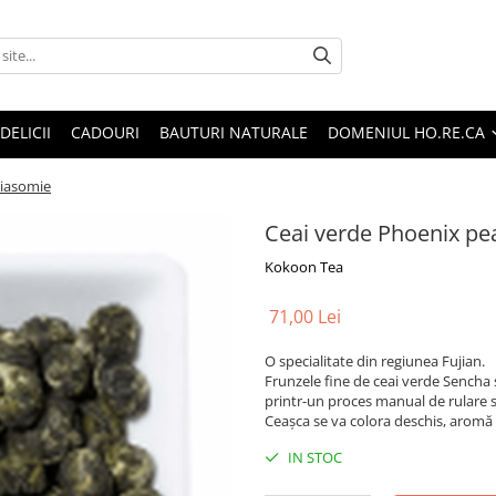
DELICII
CADOURI
BAUTURI NATURALE
DOMENIUL HO.RE.CA
 iasomie
Ceai verde Phoenix pe
Kokoon Tea
71,00 Lei
O specialitate din regiunea Fujian.
Frunzele fine de ceai verde Sencha 
printr-un proces manual de rulare se
Ceaşca se va colora deschis, aromă
IN STOC