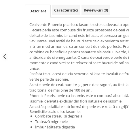
Caracteristici
Review-uri
(0)
Descriere
Ceai verde Phoenix pearls cu iasomie este o adevarata oper
Fiecare perla este compusa din frunze proaspete de ceai verd
delicate de iasomie, iar cand este infuzat, elibereaza un gu
Savurarea unei astfel de bauturi este ca o experienta artis
intr-un mod armonios, ca un concert de note perfecte. Fr
combina cu beneficiile pentru sanatate ale ceaiului verde, i
antioxidante si energizante. O cana de ceai verde perle de
momentele cand vrei sa te relaxezi si sa te bucuri de rafin
unice.
Rasfata-te cu acest deliciu senzorial si lasa-te invaluit de 
verde perle de iasomie.
Aceste perle de ceai, numite și „perle de dragon“, au fost
tradițional de mai bine de 100 de ani.
Phoenix Pearls. perle cu iasomie, este o comoară absolut
iasomie, derivată exclusiv din flori naturale de iasomie.
Această specialitate sub formă de perle este rulată cu grijă 
Beneficiile ceaiului cu iasomie :
Combate stresul si depresia
Tratează migrenele
Îmbunătățește digestia