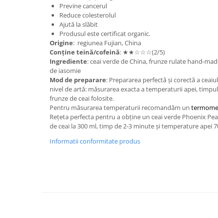
Previne cancerul
Reduce colesterolul
Ajută la slăbit
Produsul este certificat organic.
Origine
: regiunea Fujian, China
Conține teină/cofeină
: ★★☆☆☆(2/5)
Ingrediente
: ceai verde de China, frunze rulate hand-ma
de iasomie
Mod de preparare
: Prepararea perfectă și corectă a ceaiu
nivel de artă: măsurarea exacta a temperaturii apei, timpul
frunze de ceai folosite.
Pentru măsurarea temperaturii recomandăm un
termome
Rețeta perfecta pentru a obține un ceai verde Phoenix Pear
de ceai la 300 ml, timp de 2-3 minute și temperature apei 7
Informatii conformitate produs