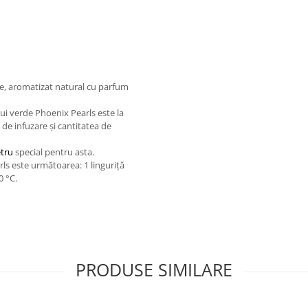
de, aromatizat natural cu parfum
lui verde Phoenix Pearls este la
 de infuzare și cantitatea de
tru
special pentru asta.
ls este următoarea: 1 linguriță
0 °C.
PRODUSE SIMILARE