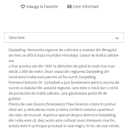
Adauga la Favorite
Cere informatii
Descriere
Darjeeling- Renumita regiune de cultivare a ceaiului din Bengalul
de Vest se află la baza munților Himalaya. Ceaiul de înaltă calitate
are
a fost produs aici din 1841 la altitudini de până la mult mai mari
decât 2.000 de metri. Doar ceaiul din regiunea Darjeeling din
nord-estul Indiei este permis să fie numit Darjeeling.
Pionierul britanic Dr. Campbell a pus fundament pentru istoria de
succes a ceaiului din această regiune, care este o mică dar o zonă
de producție de înaltă calitate, care găzduiește peste 80 de
grădini.
Planta de ceai clasică chinezească Thea Sinensis crește în primul
rând aici și altitudinea mare și clima conferă ceaiului caracterul
său tipic de muscat. Aspectul special despre districtul Darjeeling
din India este că, deși acolo este cultivat soiul chinezesc mai fin,
acesta este în principal procesat în ceai negru, în loc de ceai verde,