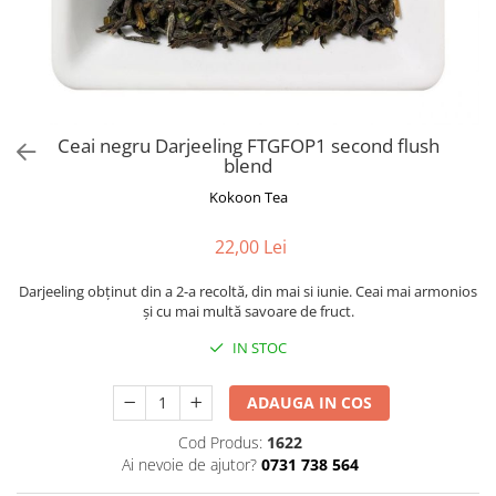
Rooibos
Sirop de ceai
Ceai negru Darjeeling FTGFOP1 second flush
blend
Kokoon Tea
22,00 Lei
Darjeeling obţinut din a 2-a recoltă, din mai si iunie. Ceai mai armonios
şi cu mai multă savoare de fruct.
IN STOC
ADAUGA IN COS
Cod Produs:
1622
Ai nevoie de ajutor?
0731 738 564