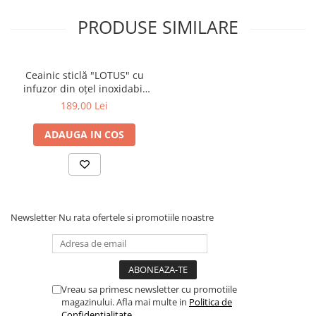
PRODUSE SIMILARE
Ceainic sticlă "LOTUS" cu
infuzor din oțel inoxidabil
1.2L
189,00 Lei
ADAUGA IN COS
Newsletter
Nu rata ofertele si promotiile noastre
Vreau sa primesc newsletter cu promotiile
magazinului. Afla mai multe in
Politica de
Confidentialitate