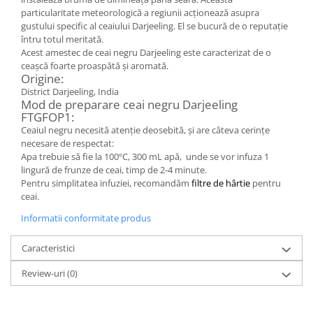
particularitate meteorologică a regiunii acţionează asupra
gustului specific al ceaiului Darjeeling. El se bucură de o reputaţie
întru totul meritată.
Acest amestec de ceai negru Darjeeling este caracterizat de o
ceașcă foarte proaspătă și aromată.
Origine:
District Darjeeling, India
Mod de preparare ceai negru Darjeeling
FTGFOP1:
Ceaiul negru necesită atenție deosebită, și are câteva cerințe
necesare de respectat:
Apa trebuie să fie la 100ºC, 300 mL apă, unde se vor infuza 1
lingură de frunze de ceai, timp de 2-4 minute.
Pentru simplitatea infuziei, recomandăm
filtre de hârtie
pentru
ceai.
Informatii conformitate produs
Caracteristici
Review-uri
(0)