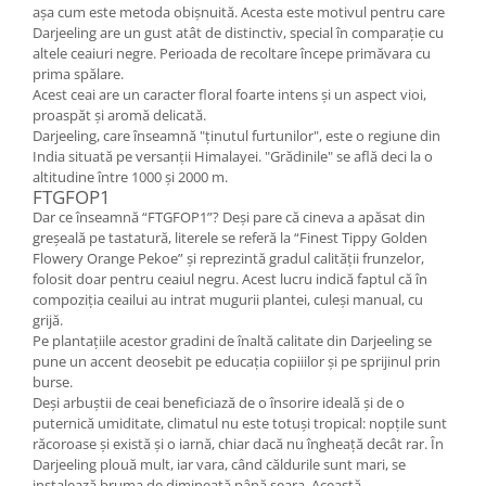
așa cum este metoda obișnuită. Acesta este motivul pentru care
Darjeeling are un gust atât de distinctiv, special în comparație cu
altele ceaiuri negre. Perioada de recoltare începe primăvara cu
prima spălare.
Acest ceai are un caracter floral foarte intens și un aspect vioi,
proaspăt și aromă delicată.
Darjeeling, care înseamnă "ţinutul furtunilor", este o regiune din
India situată pe versanţii Himalayei. "Grădinile" se află deci la o
altitudine între 1000 şi 2000 m.
FTGFOP1
Dar ce înseamnă “FTGFOP1”? Deși pare că cineva a apăsat din
greșeală pe tastatură, literele se referă la “Finest Tippy Golden
Flowery Orange Pekoe” și reprezintă gradul calității frunzelor,
folosit doar pentru ceaiul negru. Acest lucru indică faptul că în
compoziția ceailui au intrat mugurii plantei, culeși manual, cu
grijă.
Pe plantațiile acestor gradini de înaltă calitate din Darjeeling se
pune un accent deosebit pe educația copiiilor și pe sprijinul prin
burse.
Deşi arbuştii de ceai beneficiază de o însorire ideală şi de o
puternică umiditate, climatul nu este totuşi tropical: nopţile sunt
răcoroase şi există şi o iarnă, chiar dacă nu îngheaţă decât rar. În
Darjeeling plouă mult, iar vara, când căldurile sunt mari, se
instalează bruma de dimineaţă până seara. Această