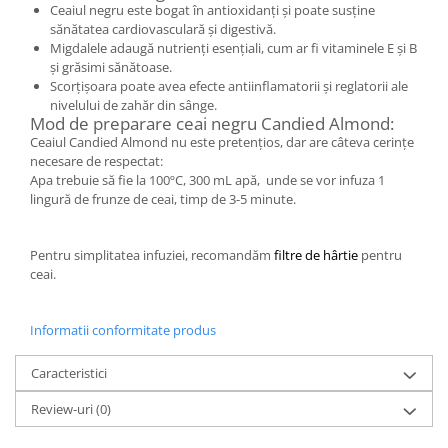
Ceaiul negru este bogat în antioxidanți și poate susține
sănătatea cardiovasculară și digestivă.
Migdalele adaugă nutrienți esențiali, cum ar fi vitaminele E și B
și grăsimi sănătoase.
Scorțișoara poate avea efecte antiinflamatorii și reglatorii ale
nivelului de zahăr din sânge.
Mod de preparare ceai negru Candied Almond:
Ceaiul Candied Almond nu este pretențios, dar are câteva cerințe
necesare de respectat:
Apa trebuie să fie la 100ºC, 300 mL apă, unde se vor infuza 1
lingură de frunze de ceai, timp de 3-5 minute.
Pentru simplitatea infuziei, recomandăm
filtre de hârtie
pentru
ceai.
Informatii conformitate produs
Caracteristici
Review-uri
(0)