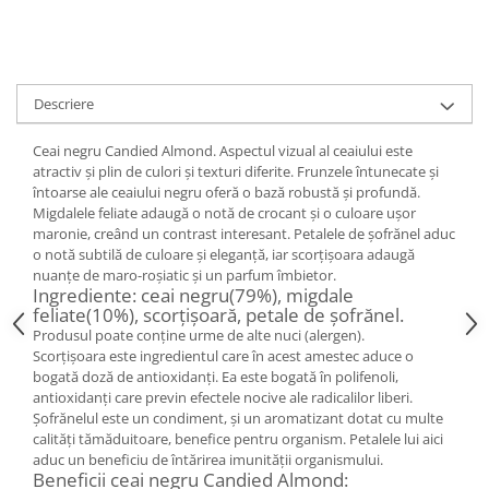
Descriere
Ceai negru Candied Almond. Aspectul vizual al ceaiului este
atractiv și plin de culori și texturi diferite. Frunzele întunecate și
întoarse ale ceaiului negru oferă o bază robustă și profundă.
Migdalele feliate adaugă o notă de crocant și o culoare ușor
maronie, creând un contrast interesant. Petalele de șofrănel aduc
o notă subtilă de culoare și eleganță, iar scorțișoara adaugă
nuanțe de maro-roșiatic și un parfum îmbietor.
Ingrediente: ceai negru(79%), migdale
feliate(10%), scorțișoară, petale de șofrănel.
Produsul poate conține urme de alte nuci (alergen).
Scorţişoara este ingredientul care în acest amestec aduce o
bogată doză de antioxidanţi. Ea este bogată în polifenoli,
antioxidanţi care previn efectele nocive ale radicalilor liberi.
Șofrănelul este un condiment, și un aromatizant dotat cu multe
calități tămăduitoare, benefice pentru organism. Petalele lui aici
aduc un beneficiu de întărirea imunităţii organismului.
Beneficii ceai negru Candied Almond: