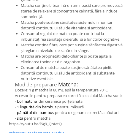
Matcha conține L-teanină-un aminoacid care promovează
starea de relaxare și concentrare calmată, fără a induce
somnolență.
Matcha poate susține sănătatea sistemului imunitar
datorită conținutului său de vitamine și antioxidanți.
Consumul regulat de matcha poate contribui la
îmbunătățirea sănătății creierului și a funcțiilor cognitive.
Matcha conține fibre, care pot susține sănătatea digestivă
și reglarea nivelului de zahăr din sânge.
Matcha are proprietăți detoxifiante și poate ajuta la
eliminarea toxinelor din organism.
Consumul de matcha poate susține sănătatea pielii,
datorită conținutului său de antioxidanți și substanțe
nutritive esențiale.
Matcha:
Mod de preparare
Dozare: 1 g matcha la 80 mL apă la temperatura 70°C
Accesoriile pentru prepararea corectă a ceaiului Matcha sunt:
-
bol matcha
din ceramică porţelanată
- 1
lingurită din bambus
pentru măsură
-
pămătuf din bambus
pentru oxigenarea corectă a băuturii
-
sită
pentru matcha
https://youtu.be/l6g9_QoIatQ