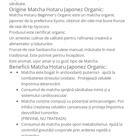
sănătate.
Origine Matcha Hotaru Japonez Organic:
Matcha Hotaru Beginner's Organic este un matcha organic
japonez de la prefectura Kyoto, obținut din cele mai bune frunze
de ceai de tip Gyocuro.
Produsul este certificat organic.
Un amestec culinar de calitate pentru rafinarea creativă a
alimentelor şi băuturilor.
Frunze de ceai Sanbancha culese manual, măcinate în mod
tradiţional. Este potrivit pentru începători.
Este aromat, uşor amar şi cu gust tipic de Matcha.
Beneficii Matcha Hotaru Japonez Organic:
Matcha este bogat în antioxidanți puternici- ajută la
combaterea stresului oxidativ. Protejează celulele
împotriva deteriorării.
Consumul de matcha sprijină sănătatea inimii și a
sistemului cardiovascular.
Matcha conține compuși cu potențial anticancerigen. Pot
inhiba creșterea celulelor canceroase și proteja împotriva
dezvoltării tumorilor.
(PREVINE, NU TRATEAZA)
Consumul de matcha poate spori metabolismul. Ajută la
controlul greutății corporale prin arderea rapidă a
grăsimilor.