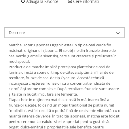
Adauga la Favorite
Cere informatii
Descriere
Matcha Hotaru Japonez Organic este un tip de ceai verde fin
măcinat, originar din Japonia. El se obține din frunzele tinere de
ceai verde (Camellia sinensis), care sunt crescute și prelucrate în
mod special.
Producția de matcha implică protejarea plantelor de ceai de
lumina directă a soarelui timp de câteva săptămâni înainte de
recoltare, frunze de ceai de tip Gyocuro. Această tehnică
încurajează creșterea frunzelor cu o concentrație ridicată de
clorofilă și arome complexe. După recoltare, frunzele sunt uscate
și tăiate în bucăți mici, fără a le fermenta.
Etapa cheie în obținerea matcha constă în măcinarea fină a
frunzelor uscate, folosind un mojar tradițional de piatră numit
"molinillo". Astfel, rezultă o pudră fină de ceai verde vibrantă, cu o
nuanță intensă de verde. În tradiția japoneză, matcha este folosit
pentru ceremonia ceaiului și este apreciat pentru gustul său
bogat, dulce-amărui și proprietățile sale benefice pentru