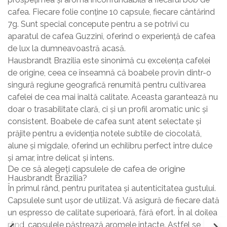
cafea. Fiecare folie conține 10 capsule, fiecare cântărind
7g. Sunt special concepute pentru a se potrivi cu
aparatul de cafea Guzzini, oferind o experiență de cafea
de lux la dumneavoastră acasă.
Hausbrandt Brazilia este sinonimă cu excelența cafelei
de origine, ceea ce înseamnă că boabele provin dintr-o
singură regiune geografică renumită pentru cultivarea
cafelei de cea mai înaltă calitate. Aceasta garantează nu
doar o trasabilitate clară, ci și un profil aromatic unic și
consistent. Boabele de cafea sunt atent selectate și
prăjite pentru a evidenția notele subtile de ciocolată,
alune și migdale, oferind un echilibru perfect între dulce
și amar, între delicat și intens.
De ce să alegeți capsulele de cafea de origine
Hausbrandt Brazilia?
În primul rând, pentru puritatea și autenticitatea gustului.
Capsulele sunt ușor de utilizat. Vă asigură de fiecare dată
un espresso de calitate superioară, fără efort. În al doilea
rând, capsulele păstrează aromele intacte. Astfel se