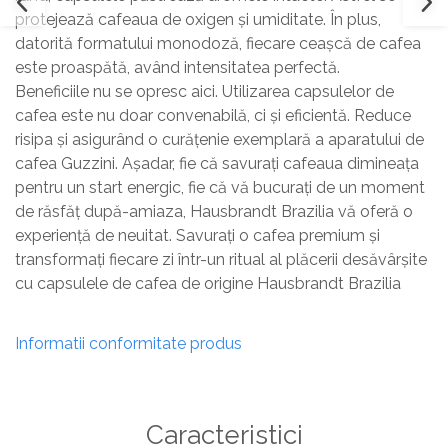
protejează cafeaua de oxigen și umiditate. În plus,
datorită formatului monodoză, fiecare ceașcă de cafea
este proaspătă, având intensitatea perfectă.
Beneficiile nu se opresc aici. Utilizarea capsulelor de
cafea este nu doar convenabilă, ci și eficientă. Reduce
risipa și asigurând o curățenie exemplară a aparatului de
cafea Guzzini. Așadar, fie că savurați cafeaua dimineața
pentru un start energic, fie că vă bucurați de un moment
de răsfăț după-amiaza, Hausbrandt Brazilia vă oferă o
experiență de neuitat. Savurați o cafea premium și
transformați fiecare zi într-un ritual al plăcerii desăvârșite
cu capsulele de cafea de origine Hausbrandt Brazilia
Informatii conformitate produs
Caracteristici