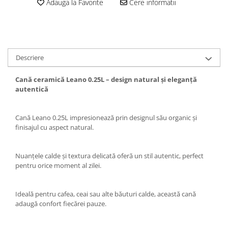
Adauga la Favorite
Cere informatii
Descriere
Cană ceramică Leano 0.25L – design natural și eleganță
autentică
Cană Leano 0.25L impresionează prin designul său organic și
finisajul cu aspect natural.
Nuanțele calde și textura delicată oferă un stil autentic, perfect
pentru orice moment al zilei.
Ideală pentru cafea, ceai sau alte băuturi calde, această cană
adaugă confort fiecărei pauze.