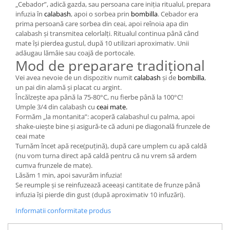
„Cebador”, adică gazda, sau persoana care iniția ritualul, prepara
infuzia în
calabash
, apoi o sorbea prin
bombilla
. Cebador era
prima persoană care sorbea din ceai, apoi reînoia apa din
calabash și transmitea celorlalți. Ritualul continua până când
mate își pierdea gustul, după 10 utilizari aproximativ. Unii
adăugau lămâie sau coajă de portocale.
Mod de preparare tradițional
Vei avea nevoie de un dispozitiv numit
calabash
și de
bombilla
,
un pai din alamă și placat cu argint.
Încălzește apa până la 75-80°C, nu fierbe până la 100°C!
Umple 3/4 din calabash cu
ceai mate.
Formăm „la montanita”: acoperă calabashul cu palma, apoi
shake-uiește bine și asigură-te că aduni pe diagonală frunzele de
ceai mate
Turnăm încet apă rece(puțină), după care umplem cu apă caldă
(nu vom turna direct apă caldă pentru că nu vrem să ardem
cumva frunzele de mate).
Lăsăm 1 min, apoi savurăm infuzia!
Se reumple și se reinfuzează aceeași cantitate de frunze până
infuzia își pierde din gust (după aproximativ 10 infuzări).
Informatii conformitate produs