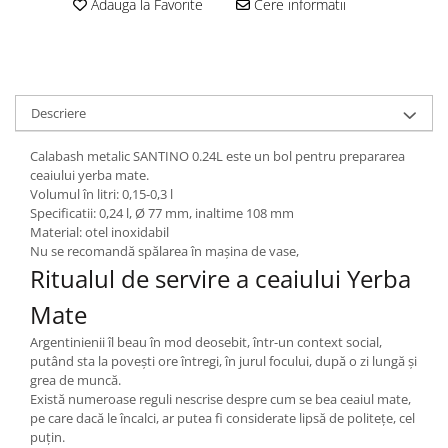
Adauga la Favorite
Cere informatii
Descriere
Calabash metalic SANTINO 0.24L este un bol pentru prepararea
ceaiului yerba mate.
Volumul în litri: 0,15-0,3 l
Specificatii: 0,24 l, Ø 77 mm, inaltime 108 mm
Material: otel inoxidabil
Nu se recomandă spălarea în mașina de vase,
Ritualul de servire a ceaiului Yerba
Mate
Argentinienii îl beau în mod deosebit, într-un context social,
putând sta la povești ore întregi, în jurul focului, după o zi lungă și
grea de muncă.
Există numeroase reguli nescrise despre cum se bea ceaiul mate,
pe care dacă le încalci, ar putea fi considerate lipsă de politețe, cel
puțin.