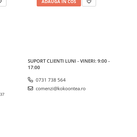
ADAUGA IN COS
AD
SUPORT CLIENTI
LUNI - VINERI: 9:00 -
17:00
0731 738 564
comenzi@kokoontea.ro
 37