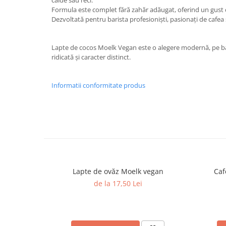
calde sau reci.
Formula este complet fără zahăr adăugat, oferind un gust cu
Dezvoltată pentru barista profesioniști, pasionați de cafea
Lapte de cocos Moelk Vegan este o alegere modernă, pe b
ridicată și caracter distinct.
Informatii conformitate produs
Lapte de ovăz Moelk vegan
Caf
de la 17,50 Lei