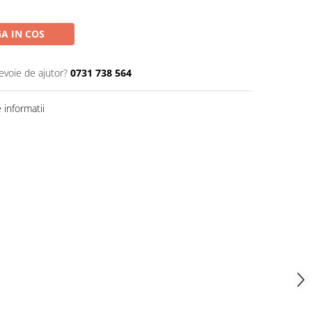
A IN COS
evoie de ajutor?
0731 738 564
informatii