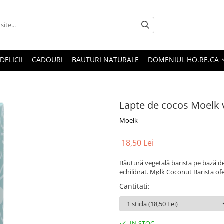
DELICII
CADOURI
BAUTURI NATURALE
DOMENIUL HO.RE.CA
Lapte de cocos Moelk
Moelk
18,50 Lei
Băutură vegetală barista pe bază de
echilibrat. Mølk Coconut Barista of
Cantitati
:
IN STOC