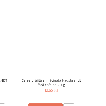
ANDT
Cafea prăjită şi măcinată Hausbrandt
Capsule 
fără cofeină 250g
48,00 Lei