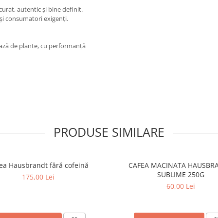
rat, autentic și bine definit.
 și consumatori exigenți.
ază de plante, cu performanță
PRODUSE SIMILARE
ea Hausbrandt fără cofeină
CAFEA MACINATA HAUSBR
SUBLIME 250G
175,00 Lei
60,00 Lei