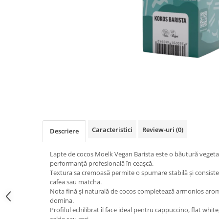
Rooibos
Sirop de ceai
Caracteristici
Review-uri
(0)
Descriere
Lapte de cocos Moelk Vegan Barista este o băutură vegetal
performanță profesională în ceașcă.
Textura sa cremoasă permite o spumare stabilă și consist
cafea sau matcha.
Nota fină și naturală de cocos completează armonios aromel
domina.
Profilul echilibrat îl face ideal pentru cappuccino, flat white,