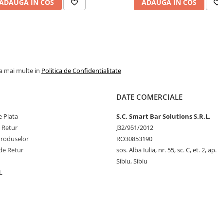
ADAUGA IN COS
ADAUGA IN COS
la mai multe in
Politica de Confidentialitate
DATE COMERCIALE
 Plata
S.C. Smart Bar Solutions S.R.L.
e Retur
J32/951/2012
Produselor
RO30853190
de Retur
sos. Alba Iulia, nr. 55, sc. C, et. 2, ap.
Sibiu, Sibiu
L