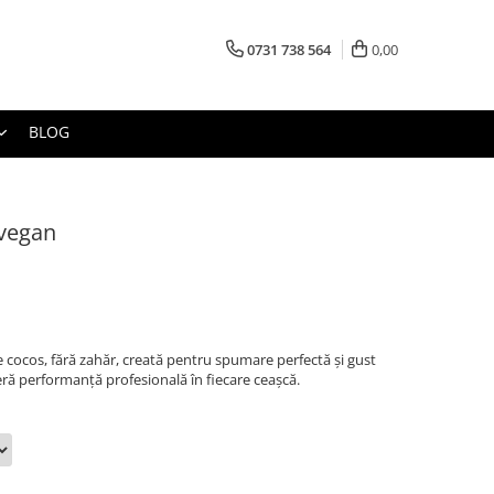
0731 738 564
0,00
BLOG
 vegan
 cocos, fără zahăr, creată pentru spumare perfectă și gust
eră performanță profesională în fiecare ceașcă.