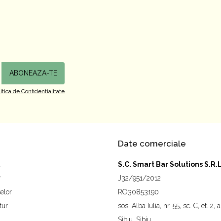
litica de Confidentialitate
Date comerciale
a
S.C. Smart Bar Solutions S.R.L
r
J32/951/2012
elor
RO30853190
tur
sos. Alba Iulia, nr. 55, sc. C, et. 2, 
Sibiu, Sibiu