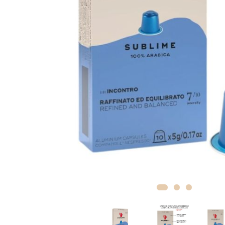
Rooibos
Sirop de ceai