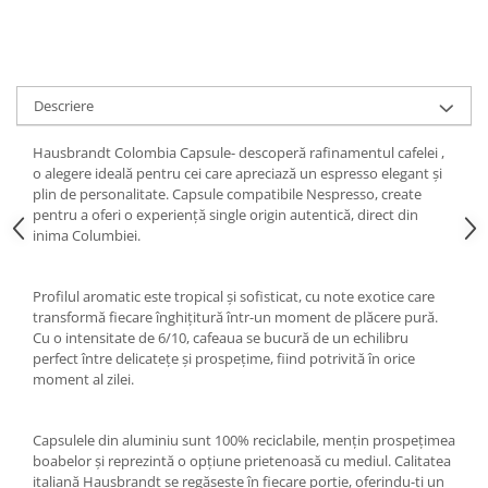
Descriere
Hausbrandt Colombia Capsule- descoperă rafinamentul cafelei ,
o alegere ideală pentru cei care apreciază un espresso elegant și
plin de personalitate. Capsule compatibile Nespresso, create
pentru a oferi o experiență single origin autentică, direct din
inima Columbiei.
Profilul aromatic este tropical și sofisticat, cu note exotice care
transformă fiecare înghițitură într-un moment de plăcere pură.
Cu o intensitate de 6/10, cafeaua se bucură de un echilibru
perfect între delicatețe și prospețime, fiind potrivită în orice
moment al zilei.
Capsulele din aluminiu sunt 100% reciclabile, mențin prospețimea
boabelor și reprezintă o opțiune prietenoasă cu mediul. Calitatea
italiană Hausbrandt se regăsește în fiecare porție, oferindu-ți un