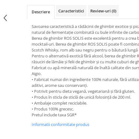
Caracteristici
Review-uri
(0)
Descriere
Savoarea caracteristică a rădăcinii de ghimbir exotice și pi
natural de fermentație combinată cu bule infinite de carbo
Berea de ghimbir ROS SOLIS este excelentă pentru a crea bă
mocktail-uri. Berea de ghimbir ROS SOLIS poate fi combin
Scotch Whisky, rom alb sau negru pentru o băutură lungă e
Pentru o alternativă exotică fără alcool, berea de ghimbir 
răsuciri de lămâie și felii de ghimbir și cu multe cuburi de g
Fabricat cu apă minerală naturală de înaltă calitate din sur
Aigio.
• Fabricat numai din ingrediente 100% naturale, fără utiliz
aditivi, arome sau conservanți.
• Potrivit pentru dieta vegană, vegetariană și fără gluten.
• Produs în sticla de sticlă de unică folosință de 200 ml.
• Ambalaje complet reciclabile.
• Produs 100% grecesc.
Pretul include taxa SGR*
Informatii conformitate produs