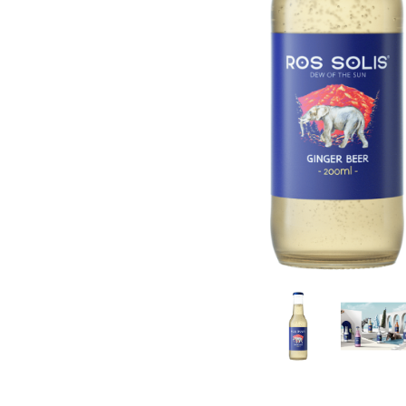
Rooibos
Sirop de ceai