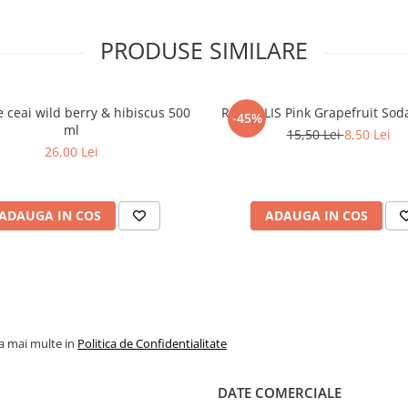
PRODUSE SIMILARE
e ceai wild berry & hibiscus 500
ROSSOLIS Pink Grapefruit Sod
-45%
ml
15,50 Lei
8,50 Lei
26,00 Lei
ADAUGA IN COS
ADAUGA IN COS
la mai multe in
Politica de Confidentialitate
DATE COMERCIALE