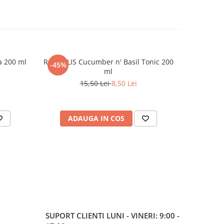
a 200 ml
ROSSOLIS Cucumber n' Basil Tonic 200
Sirop de 
-45%
ml
15,50 Lei
8,50 Lei
ADAUGA IN COS
AD
SUPORT CLIENTI
LUNI - VINERI: 9:00 -