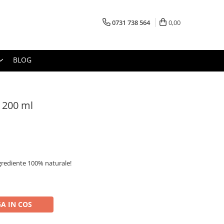
0731 738 564
0,00
BLOG
 200 ml
grediente 100% naturale!
A IN COS