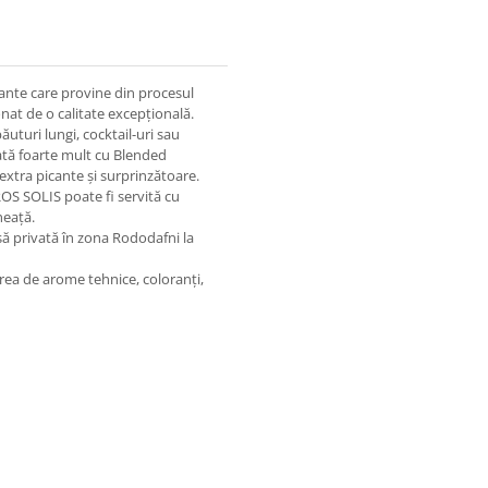
cante care provine din procesul
nat de o calitate excepțională.
uturi lungi, cocktail-uri sau
ată foarte mult cu Blended
xtra picante și surprinzătoare.
ROS SOLIS poate fi servită cu
heață.
să privată în zona Rododafni la
area de arome tehnice, coloranți,