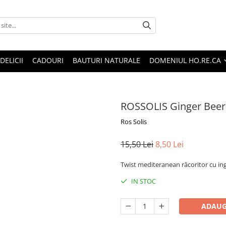
DELICII
CADOURI
BAUTURI NATURALE
DOMENIUL HO.RE.CA
ROSSOLIS Ginger Beer
Ros Solis
15,50 Lei
8,50 Lei
Twist mediteranean răcoritor cu in
IN STOC
ADAUG